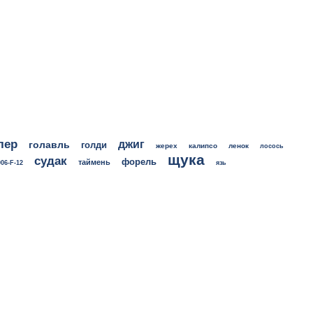
лер
джиг
голавль
голди
жерех
калипсо
ленок
лосось
щука
судак
форель
таймень
06-F-12
язь