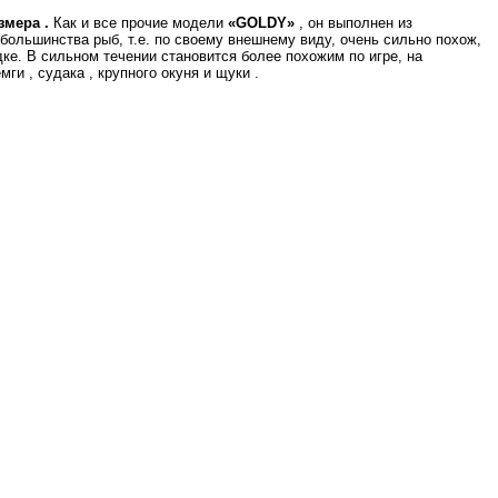
змера .
Как и все прочие модели
«GOLDY»
, он выполнен из
большинства рыб, т.е. по своему внешнему виду, очень сильно похож,
е. В сильном течении становится более похожим по игре, на
и , судака , крупного окуня и щуки .