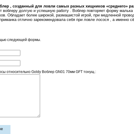
лер , созданный для ловли самых разных хищников «среднего» ра
ет воблеру долгую и успешную работу . Воблер повторяет форму малька 
в. Обладает более широкой, размашистой игрой, при медленной проводк
риманка отлично зарекомендовала себя при ловле лосося , а именно сёмг
ощью следующей формы.
сы относительно Goldy Воблер GN01 70мм GFT тонущ.:
ке