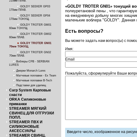
210мм ПЛАВ.
«
GOLDY
TROTER
GN
01
»
тонущий воб
GOLDY SEEKER GP03
170мм ПЛАВ.
полеуретановой пены , что гарантиру
на ежедневную добычу многих хищнико
GOLDY SEEKER GP04
170мм ТОНУЩ.
маленькие воблера "GOLDY". Данная п
GOLDY TROTER GM01
60мм ТОНУЩ.
Есть вопросы?
GOLDY TROTER GM02
60мм ПЛАВ.
Вы можете задать нам вопрос(ы) с пом
GOLDY TROTER GN01
70мм ТОНУЩ.
Имя:
GOLDY TROTER GN02
70мм ПЛАВ.
Email
Воблеры СРВ - SERBIAN
LURES
Джерки Monarch Lures
Пожалуйста, сформулируйте Ваши вопро
Матчевые поплавки - Ex Team
Матчевые поплавки B-Tech
Подставки для удилищ
Carp System Карповые
снасти
ORKA Силиконовые
приманки
STREAMER МЯГКИЙ
СВИНЕЦ ДЛЯ ОТГРУЗКИ
ПОПЛ.
STREAMER ПВХ И
СИЛИКОНОВЫЕ
АКСЕССУАРЫ
Введите число, изображенное на рисун
STREAMER СВИНЦ.