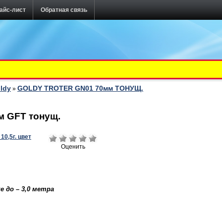
айс-лист
Обратная связь
ldy
GOLDY TROTER GN01 70мм ТОНУЩ.
»
м GFT тонущ.
Оценить
е до – 3,0 метра