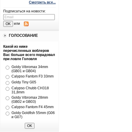
Смотреть все...
Подписаться на новости:
или
ГОЛОСОВАНИЕ
Какой из ниже
перечисленных воблеров
Вас больше всего порадовал
при ловле Головля
Goldy Vibromax 34mm
(GB01 и GB04)
Calypso Fantom F3 33mm
Goldy Tiny G05
Calypso Chubb CH318
31,8mm
Goldy Vibromax 28mm
(GB02 и GB03)
Calypso Fantom F4 45mm
Goldy Goldfish 55mm (G06
и G07)