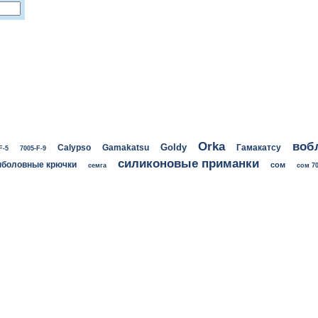
воб
Orka
Goldy
Calypso
Gamakatsu
Гамакатсу
F-5
7005-F-9
силиконовые приманки
боловные крючки
сом
семга
сом 70