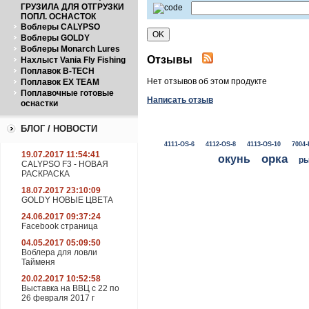
ГРУЗИЛА ДЛЯ ОТГРУЗКИ
ПОПЛ. ОСНАСТОК
Воблеры CALYPSO
Воблеры GOLDY
Воблеры Monarch Lures
Отзывы
Нахлыст Vania Fly Fishing
Поплавок B-TECH
Нет отзывов об этом продукте
Поплавок EX TEAM
Поплавочные готовые
Написать отзыв
оснастки
БЛОГ / НОВОСТИ
4111-OS-6
4112-OS-8
4113-OS-10
7004-
19.07.2017 11:54:41
окунь
орка
ры
CALYPSO F3 - НОВАЯ
РАСКРАСКА
18.07.2017 23:10:09
GOLDY НОВЫЕ ЦВЕТА
24.06.2017 09:37:24
Facebook страница
04.05.2017 05:09:50
Воблера для ловли
Тайменя
20.02.2017 10:52:58
Выставка на ВВЦ с 22 по
26 февраля 2017 г