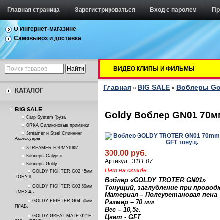
Главная страница
Зарегистрироваться
Вход с паролем
Пр
О Интернет-магазине
Самовывоз и доставка
ВИДЕО КЛИПЫ И ФИЛЬМЫ
Главная
BIG SALE
Воблеры Go
»
»
КАТАЛОГ
BIG SALE
Goldy Воблер GN01 70м
Carp System Груза
ORKA Силиконовые приманки
Streamer и Steel Спиннинг.
Аксессуары
STREAMER КОРМУШКИ
300.00 руб.
Воблеры Calypso
Артикул:
3111 07
Воблеры Goldy
Нет на складе
GOLDY FIGHTER G02 45мм
ТОНУЩ..
Воблер «
GOLDY
TROTER
GN01
»
GOLDY FIGHTER G03 50мм
Тонущий, заглубление при проводк
ТОНУЩ..
Материал – Полеуретановая пена
GOLDY FIGHTER G04 50мм
Размер – 70 м
м
ПЛАВ.
Вес – 10,5г.
GOLDY GREAT MATE G21F
Цвет - GFT