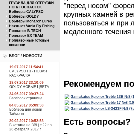
ГРУЗИЛА ДЛЯ ОТГРУЗКИ
"перед носом" форел
ПОПЛ. ОСНАСТОК
Воблеры CALYPSO
крупных камней в р
Воблеры GOLDY
пользоваться и при л
Воблеры Monarch Lures
Нахлыст Vania Fly Fishing
медленного течения 
Поплавок B-TECH
Поплавок EX TEAM
Поплавочные готовые
оснастки
БЛОГ / НОВОСТИ
19.07.2017 11:54:41
CALYPSO F3 - НОВАЯ
РАСКРАСКА
Рекомендуем п
18.07.2017 23:10:09
GOLDY НОВЫЕ ЦВЕТА
24.06.2017 09:37:24
Gamakatsu Крючок Treble 13B №8 (
Facebook страница
Gamakatsu Крючок Treble 17 №8 (1
04.05.2017 05:09:50
Gamakatsu Крючок LS-3423F №8 (7
Воблера для ловли
Тайменя
Есть вопросы?
20.02.2017 10:52:58
Выставка на ВВЦ с 22 по
26 февраля 2017 г