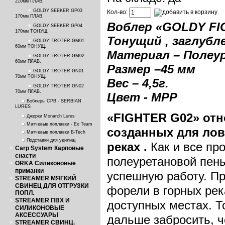
210мм ПЛАВ.
GOLDY SEEKER GP03
Кол-во:
170мм ПЛАВ.
Воблер «
GOLDY
F
GOLDY SEEKER GP04
170мм ТОНУЩ.
Тонущий , заглубле
GOLDY TROTER GM01
60мм ТОНУЩ.
Материал – Полеу
GOLDY TROTER GM02
60мм ПЛАВ.
Размер –45 м
м
GOLDY TROTER GN01
70мм ТОНУЩ.
Вес – 4,5г.
GOLDY TROTER GN02
70мм ПЛАВ.
Цвет - MPP
Воблеры СРВ - SERBIAN
LURES
«
FIGHTER
G
02» от
Джерки Monarch Lures
Матчевые поплавки - Ex Team
созданных для ло
Матчевые поплавки B-Tech
Подставки для удилищ
реках .
Как и все пр
Carp System Карповые
снасти
полеуретановой пены
ORKA Силиконовые
приманки
успешную работу. П
STREAMER МЯГКИЙ
СВИНЕЦ ДЛЯ ОТГРУЗКИ
форели в горных рек
ПОПЛ.
STREAMER ПВХ И
доступных местах. Т
СИЛИКОНОВЫЕ
АКСЕССУАРЫ
дальше забросить, ч
STREAMER СВИНЦ.