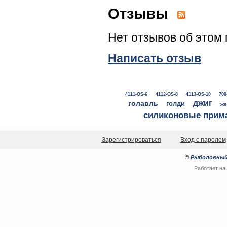
Отзывы
Нет отзывов об этом 
Написать отзыв
4111-OS-6
4112-OS-8
4113-OS-10
700
джиг
голавль
голди
же
силиконовые прим
Зарегистрироваться
Вход с паролем
©
Рыболовный
Работает на