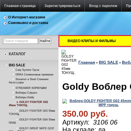
Главная страница
Зарегистрироваться
Вход с паролем
Пр
О Интернет-магазине
Самовывоз и доставка
ВИДЕО КЛИПЫ И ФИЛЬМЫ
КАТАЛОГ
Главная
BIG SALE
Воб
»
»
BIG SALE
Carp System Груза
ORKA Силиконовые приманки
Streamer и Steel Спиннинг.
Аксессуары
Goldy Воблер
STREAMER КОРМУШКИ
Воблеры Calypso
Воблеры Goldy
GOLDY FIGHTER G02
45мм ТОНУЩ..
350.00 руб.
GOLDY FIGHTER G03 50мм
ТОНУЩ..
GOLDY FIGHTER G04 50мм
Артикул:
3106 06
ПЛАВ.
На складе: да
GOLDY GREAT MATE G21F