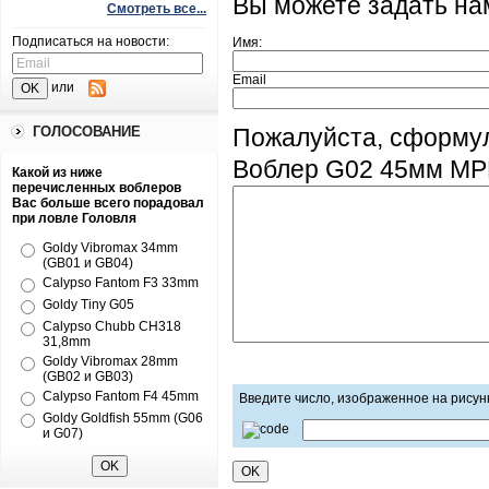
Вы можете задать н
Смотреть все...
Подписаться на новости:
Имя:
Email
или
ГОЛОСОВАНИЕ
Пожалуйста, сформул
Воблер G02 45мм MP
Какой из ниже
перечисленных воблеров
Вас больше всего порадовал
при ловле Головля
Goldy Vibromax 34mm
(GB01 и GB04)
Calypso Fantom F3 33mm
Goldy Tiny G05
Calypso Chubb CH318
31,8mm
Goldy Vibromax 28mm
(GB02 и GB03)
Calypso Fantom F4 45mm
Введите число, изображенное на рисун
Goldy Goldfish 55mm (G06
и G07)