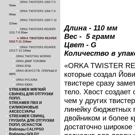
ORKA TWISTERS 1003-T-5
50мм
ORKA TWISTERS 1004-T-9
90мм
ORKA TWISTERS 1005-T-11
110мм
Длина - 110 мм
ORKA TWISTERS REAPER
1011-T-8 80мм
Вес - 5 грамм
ORKA TWISTERS REAPER
1012-T-11 110мм
Цвет - G
ORKA TWISTERS REAPER
1013-T-14 140мм
Количество в упако
ORKA TWISTING WORMS
ORKA ДЖИГ ГОЛОВКИ
«ORKA TWISTER REAP
ORKA ЕРШ
ORKA ИСКУССТВ. ОПАРЫШ И
которые создал Йови
ИКРА
ORKA РУСАЛКА
твистере сразу заме
ORKA ЮБКА
STREAMER МЯГКИЙ
тело. Хвост создает
СВИНЕЦ ДЛЯ ОТГРУЗКИ
ПОПЛ.
чем у других твист
STREAMER ПВХ И
СИЛИКОНОВЫЕ
линейку бюджетных 
АКСЕССУАРЫ
STREAMER СВИНЦ.
двойником и более к
ГРУЗИЛА ДЛЯ ОТГРУЗКИ
ПОПЛ. ОСНАСТОК
достаточно широкое
Воблеры CALYPSO
Воблеры GOLDY