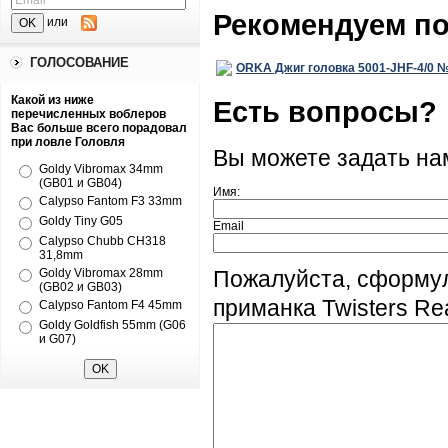
Рекомендуем п
или
ГОЛОСОВАНИЕ
ORKA Джиг головка 5001-JHF-4/0 №4
Какой из ниже
Есть вопросы?
перечисленных воблеров
Вас больше всего порадовал
при ловле Головля
Вы можете задать н
Goldy Vibromax 34mm
(GB01 и GB04)
Имя:
Calypso Fantom F3 33mm
Goldy Tiny G05
Email
Calypso Chubb CH318
31,8mm
Goldy Vibromax 28mm
Пожалуйста, сформу
(GB02 и GB03)
приманка Twisters Re
Calypso Fantom F4 45mm
Goldy Goldfish 55mm (G06
и G07)