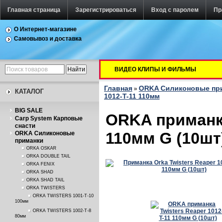
Главная страница
Зарегистрироваться
Вход с паролем
Пр
О Интернет-магазине
Самовывоз и доставка
ВИДЕО КЛИПЫ И ФИЛЬМЫ
Главная
ORKA Силиконовые пр
»
КАТАЛОГ
1012-T-11 110мм
BIG SALE
ORKA приманка
Carp System Карповые
снасти
110мм G (10шт
ORKA Силиконовые
приманки
ORKA OSKAR
ORKA DOUBLE TAIL
ORKA FENIX
ORKA SHAD
ORKA SHAD TAIL
ORKA TWISTERS
ORKA TWISTERS 1001-T-10
100мм
ORKA TWISTERS 1002-T-8
80мм