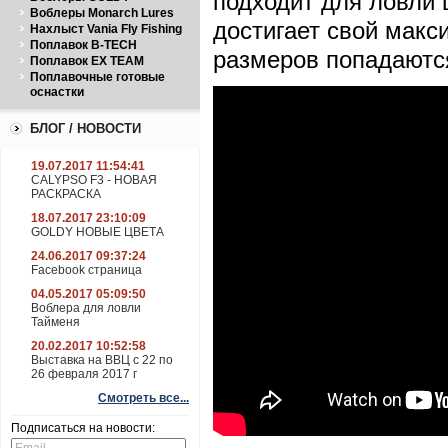
подходит для ловли 
Воблеры Monarch Lures
достигает свой макс
Нахлыст Vania Fly Fishing
Поплавок B-TECH
размеров попадаются
Поплавок EX TEAM
Поплавочные готовые
оснастки
БЛОГ / НОВОСТИ
19.07.2017 11:54:41
CALYPSO F3 - НОВАЯ
РАСКРАСКА
18.07.2017 23:10:09
GOLDY НОВЫЕ ЦВЕТА
24.06.2017 09:37:24
Facebook страница
04.05.2017 05:09:50
Воблера для ловли
Тайменя
20.02.2017 10:52:58
Выставка на ВВЦ с 22 по
26 февраля 2017 г
Смотреть все...
Подписаться на новости: