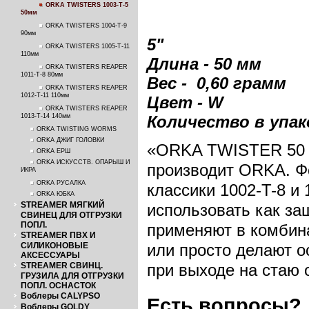
ORKA TWISTERS 1003-T-5
50мм
ORKA TWISTERS 1004-T-9
90мм
5"
ORKA TWISTERS 1005-T-11
110мм
Длина - 50 мм
ORKA TWISTERS REAPER
1011-T-8 80мм
Вес - 0,60 грамм
ORKA TWISTERS REAPER
1012-T-11 110мм
Цвет - W
ORKA TWISTERS REAPER
1013-T-14 140мм
Количество в упако
ORKA TWISTING WORMS
ORKA ДЖИГ ГОЛОВКИ
«ORKA TWISTER 50 м
ORKA ЕРШ
ORKA ИСКУССТВ. ОПАРЫШ И
производит ORKA. Ф
ИКРА
ORKA РУСАЛКА
классики 1002-T-8 и 
ORKA ЮБКА
STREAMER МЯГКИЙ
использовать как за
СВИНЕЦ ДЛЯ ОТГРУЗКИ
ПОПЛ.
применяют в комбин
STREAMER ПВХ И
СИЛИКОНОВЫЕ
или просто делают о
АКСЕССУАРЫ
STREAMER СВИНЦ.
при выходе на стаю 
ГРУЗИЛА ДЛЯ ОТГРУЗКИ
ПОПЛ. ОСНАСТОК
Воблеры CALYPSO
Есть вопросы?
Воблеры GOLDY