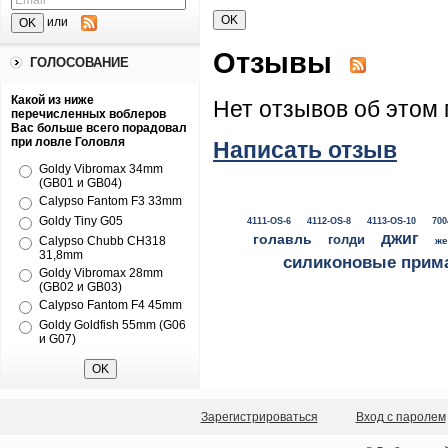
или
Отзывы
ГОЛОСОВАНИЕ
Какой из ниже
Нет отзывов об этом 
перечисленных воблеров
Вас больше всего порадовал
при ловле Головля
Написать отзыв
Goldy Vibromax 34mm
(GB01 и GB04)
Calypso Fantom F3 33mm
Goldy Tiny G05
4111-OS-6
4112-OS-8
4113-OS-10
700
джиг
голавль
голди
Calypso Chubb CH318
же
31,8mm
силиконовые прим
Goldy Vibromax 28mm
(GB02 и GB03)
Calypso Fantom F4 45mm
Goldy Goldfish 55mm (G06
и G07)
Зарегистрироваться
Вход с паролем