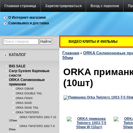
Главная страница
Зарегистрироваться
Вход с паролем
Пр
О Интернет-магазине
Самовывоз и доставка
ВИДЕО КЛИПЫ И ФИЛЬМЫ
Главная
ORKA Силиконовые пр
»
КАТАЛОГ
50мм
BIG SALE
ORKA приманка
Carp System Карповые
снасти
(10шт)
ORKA Силиконовые
приманки
ORKA OSKAR
ORKA DOUBLE TAIL
ORKA FENIX
ORKA SHAD
ORKA SHAD TAIL
ORKA TWISTERS
ORKA TWISTERS 1001-T-10
100мм
ORKA TWISTERS 1002-T-8
80мм