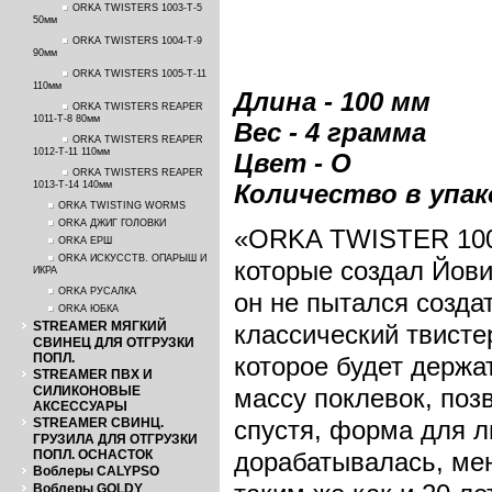
ORKA TWISTERS 1003-T-5
50мм
ORKA TWISTERS 1004-T-9
90мм
ORKA TWISTERS 1005-T-11
110мм
Длина - 100 мм
ORKA TWISTERS REAPER
1011-T-8 80мм
Вес - 4 грамма
ORKA TWISTERS REAPER
1012-T-11 110мм
Цвет - O
ORKA TWISTERS REAPER
1013-T-14 140мм
Количество в упако
ORKA TWISTING WORMS
ORKA ДЖИГ ГОЛОВКИ
«ORKA TWISTER 100 
ORKA ЕРШ
ORKA ИСКУССТВ. ОПАРЫШ И
которые создал Йови
ИКРА
ORKA РУСАЛКА
он не пытался создат
ORKA ЮБКА
STREAMER МЯГКИЙ
классический твисте
СВИНЕЦ ДЛЯ ОТГРУЗКИ
ПОПЛ.
которое будет держа
STREAMER ПВХ И
СИЛИКОНОВЫЕ
массу поклевок, позв
АКСЕССУАРЫ
STREAMER СВИНЦ.
спустя, форма для л
ГРУЗИЛА ДЛЯ ОТГРУЗКИ
ПОПЛ. ОСНАСТОК
дорабатывалась, мен
Воблеры CALYPSO
Воблеры GOLDY