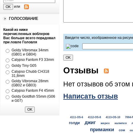
или
ГОЛОСОВАНИЕ
Какой из ниже
перечисленных воблеров
Введите число, изображенное на рисун
Вас больше всего порадовал
при ловле Головля
Goldy Vibromax 34mm
(GB01 и GB04)
Calypso Fantom F3 33mm
Goldy Tiny G05
Отзывы
Calypso Chubb CH318
31,8mm
Goldy Vibromax 28mm
Нет отзывов об этом 
(GB02 и GB03)
Calypso Fantom F4 45mm
Написать отзыв
Goldy Goldfish 55mm (G06
и G07)
4111-OS-6
4112-OS-8
4113-OS-10
7004-
джиг
голди
жерех
калипсо
приманки
сом
со