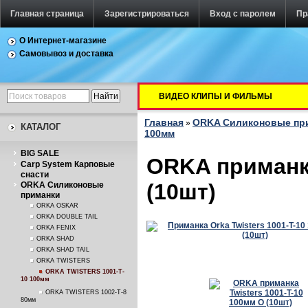
Главная страница
Зарегистрироваться
Вход с паролем
Пр
О Интернет-магазине
Самовывоз и доставка
ВИДЕО КЛИПЫ И ФИЛЬМЫ
Главная
ORKA Силиконовые пр
»
КАТАЛОГ
100мм
BIG SALE
ORKA приманка
Carp System Карповые
снасти
(10шт)
ORKA Силиконовые
приманки
ORKA OSKAR
ORKA DOUBLE TAIL
ORKA FENIX
ORKA SHAD
ORKA SHAD TAIL
ORKA TWISTERS
ORKA TWISTERS 1001-T-
10 100мм
ORKA TWISTERS 1002-T-8
80мм