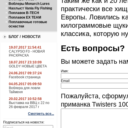
таким же как и 20 ле
Воблеры Monarch Lures
практически все хи
Нахлыст Vania Fly Fishing
Поплавок B-TECH
Европы. Ловились ка
Поплавок EX TEAM
Поплавочные готовые
килограммовые щуки,
оснастки
классика, которую н
БЛОГ / НОВОСТИ
Есть вопросы?
19.07.2017 11:54:41
CALYPSO F3 - НОВАЯ
РАСКРАСКА
Вы можете задать н
18.07.2017 23:10:09
GOLDY НОВЫЕ ЦВЕТА
Имя:
24.06.2017 09:37:24
Facebook страница
Email
04.05.2017 05:09:50
Воблера для ловли
Тайменя
Пожалуйста, сформу
20.02.2017 10:52:58
Выставка на ВВЦ с 22 по
приманка Twisters 10
26 февраля 2017 г
Смотреть все...
Подписаться на новости: