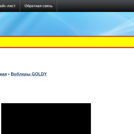
айс-лист
Обратная связь
ная
Воблеры GOLDY
»