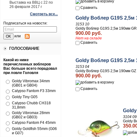
Выставка на ВВЦ с 22 по
26 февраля 2017 г
Сравнить
Смотреть все...
Goldy Воблер G19S 2,5м
Подписаться на новости:
3153 10
Goldy Воблер G19S 2,5м 190мм GR
900.00 руб.
или
Нет на складе
Сравнить
ГОЛОСОВАНИЕ
Какой из ниже
Goldy Воблер G19S 2,5м 
перечисленных воблеров
3153 04
Вас больше всего порадовал
Goldy Воблер G19S 2,5м 190мм GZ 
при ловле Головля
900.00 руб.
Goldy Vibromax 34mm
(GB01 и GB04)
Сравнить
Calypso Fantom F3 33mm
Goldy Tiny G05
Calypso Chubb CH318
31,8mm
Goldy
Goldy Vibromax 28mm
3104 09
(GB02 и GB03)
Goldy В
Calypso Fantom F4 45mm
350.0
Goldy Goldfish 55mm (G06
и G07)