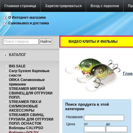
Главная страница
Зарегистрироваться
Вход с паролем
Пр
О Интернет-магазине
Самовывоз и доставка
ВИДЕО КЛИПЫ И ФИЛЬМЫ
КАТАЛОГ
BIG SALE
Carp System Карповые
Глав
снасти
ORKA Силиконовые
приманки
STREAMER МЯГКИЙ
СВИНЕЦ ДЛЯ ОТГРУЗКИ
ПОПЛ.
STREAMER ПВХ И
Поиск продукта в этой
СИЛИКОНОВЫЕ
категории
АКСЕССУАРЫ
STREAMER СВИНЦ.
Название
ГРУЗИЛА ДЛЯ ОТГРУЗКИ
ПОПЛ. ОСНАСТОК
Цена
от
до
Воблеры CALYPSO
Воблеры GOLDY