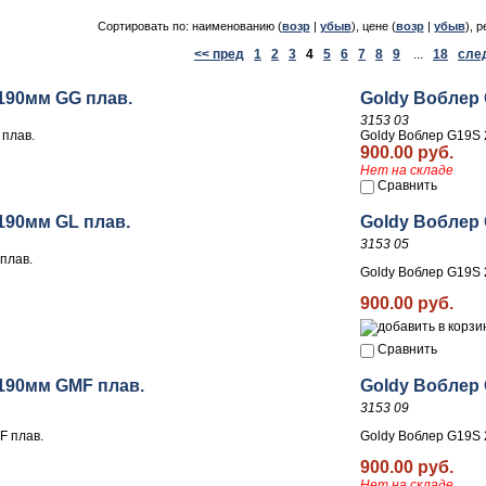
Сортировать по: наименованию (
возр
|
убыв
), цене (
возр
|
убыв
), р
<< пред
1
2
3
4
5
6
7
8
9
...
18
сле
190мм GG плав.
Goldy Воблер 
3153 03
 плав.
Goldy Воблер G19S 
900.00 руб.
Нет на складе
Сравнить
190мм GL плав.
Goldy Воблер 
3153 05
плав.
Goldy Воблер G19S 
900.00 руб.
Сравнить
 190мм GMF плав.
Goldy Воблер 
3153 09
F плав.
Goldy Воблер G19S 
900.00 руб.
Нет на складе