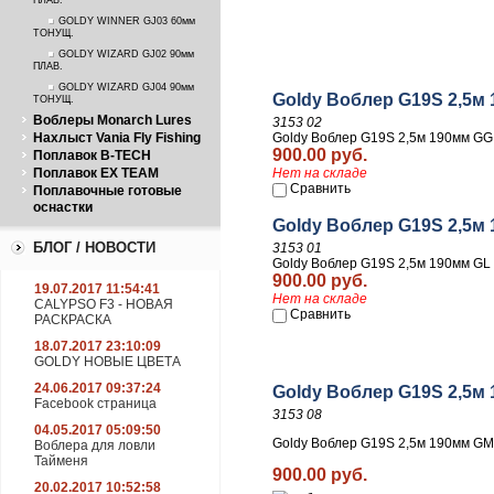
ПЛАВ.
GOLDY WINNER GJ03 60мм
ТОНУЩ.
GOLDY WIZARD GJ02 90мм
ПЛАВ.
GOLDY WIZARD GJ04 90мм
Goldy Воблер G19S 2,5м 
ТОНУЩ.
Воблеры Monarch Lures
3153 02
Нахлыст Vania Fly Fishing
Goldy Воблер G19S 2,5м 190мм GG
900.00 руб.
Поплавок B-TECH
Поплавок EX TEAM
Нет на складе
Сравнить
Поплавочные готовые
оснастки
Goldy Воблер G19S 2,5м 
БЛОГ / НОВОСТИ
3153 01
Goldy Воблер G19S 2,5м 190мм GL 
900.00 руб.
19.07.2017 11:54:41
Нет на складе
CALYPSO F3 - НОВАЯ
Сравнить
РАСКРАСКА
18.07.2017 23:10:09
GOLDY НОВЫЕ ЦВЕТА
24.06.2017 09:37:24
Goldy Воблер G19S 2,5м
Facebook страница
3153 08
04.05.2017 05:09:50
Goldy Воблер G19S 2,5м 190мм GM
Воблера для ловли
Тайменя
900.00 руб.
20.02.2017 10:52:58