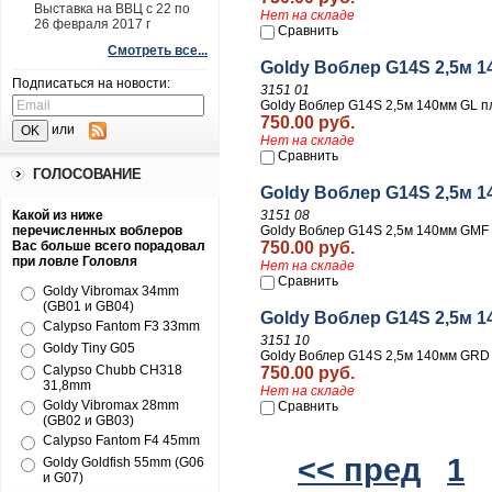
Выставка на ВВЦ с 22 по
Нет на складе
26 февраля 2017 г
Сравнить
Смотреть все...
Goldy Воблер G14S 2,5м 1
Подписаться на новости:
3151 01
Goldy Воблер G14S 2,5м 140мм GL п
750.00 руб.
или
Нет на складе
Сравнить
ГОЛОСОВАНИЕ
Goldy Воблер G14S 2,5м 1
Какой из ниже
3151 08
перечисленных воблеров
Goldy Воблер G14S 2,5м 140мм GMF 
Вас больше всего порадовал
750.00 руб.
при ловле Головля
Нет на складе
Сравнить
Goldy Vibromax 34mm
(GB01 и GB04)
Goldy Воблер G14S 2,5м 
Calypso Fantom F3 33mm
3151 10
Goldy Tiny G05
Goldy Воблер G14S 2,5м 140мм GRD 
Calypso Chubb CH318
750.00 руб.
31,8mm
Нет на складе
Goldy Vibromax 28mm
Сравнить
(GB02 и GB03)
Calypso Fantom F4 45mm
<< пред
1
Goldy Goldfish 55mm (G06
и G07)