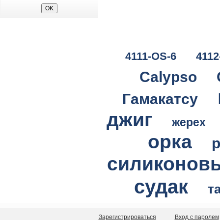
4111-OS-6
4112
Calypso
Гамакатсу
джиг
жерех
орка
силиконов
судак
т
Зарегистрироваться
Вход с паролем