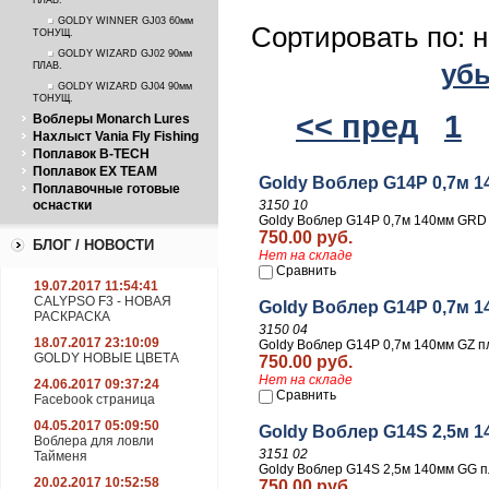
ПЛАВ.
GOLDY WINNER GJ03 60мм
Сортировать по: 
ТОНУЩ.
GOLDY WIZARD GJ02 90мм
уб
ПЛАВ.
GOLDY WIZARD GJ04 90мм
ТОНУЩ.
<< пред
1
Воблеры Monarch Lures
Нахлыст Vania Fly Fishing
Поплавок B-TECH
Поплавок EX TEAM
Goldy Воблер G14P 0,7м 
Поплавочные готовые
оснастки
3150 10
Goldy Воблер G14P 0,7м 140мм GRD 
750.00 руб.
БЛОГ / НОВОСТИ
Нет на складе
Сравнить
19.07.2017 11:54:41
CALYPSO F3 - НОВАЯ
Goldy Воблер G14P 0,7м 1
РАСКРАСКА
3150 04
18.07.2017 23:10:09
Goldy Воблер G14P 0,7м 140мм GZ п
GOLDY НОВЫЕ ЦВЕТА
750.00 руб.
Нет на складе
24.06.2017 09:37:24
Сравнить
Facebook страница
04.05.2017 05:09:50
Goldy Воблер G14S 2,5м 1
Воблера для ловли
3151 02
Тайменя
Goldy Воблер G14S 2,5м 140мм GG п
20.02.2017 10:52:58
750.00 руб.