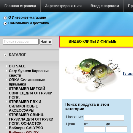
Главная страница
Зарегистрироваться
Вход с паролем
Пр
О Интернет-магазине
Самовывоз и доставка
ВИДЕО КЛИПЫ И ФИЛЬМЫ
КАТАЛОГ
BIG SALE
Carp System Карповые
Глав
снасти
ORKA Силиконовые
приманки
STREAMER МЯГКИЙ
СВИНЕЦ ДЛЯ ОТГРУЗКИ
ПОПЛ.
STREAMER ПВХ И
Поиск продукта в этой
СИЛИКОНОВЫЕ
категории
АКСЕССУАРЫ
STREAMER СВИНЦ.
Название
ГРУЗИЛА ДЛЯ ОТГРУЗКИ
ПОПЛ. ОСНАСТОК
Цена
от
до
Воблеры CALYPSO
Воблеры GOLDY