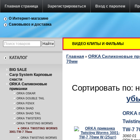
Главная страница
Зарегистрироваться
Вход с паролем
Пр
О Интернет-магазине
Самовывоз и доставка
ВИДЕО КЛИПЫ И ФИЛЬМЫ
Главная
ORKA Силиконовые п
»
КАТАЛОГ
70мм
BIG SALE
Carp System Карповые
снасти
ORKA Силиконовые
Сортировать по: 
приманки
ORKA OSKAR
уб
ORKA DOUBLE TAIL
ORKA FENIX
ORKA SHAD
ORKA 
ORKA SHAD TAIL
ORKA TWISTERS
Twisti
ORKA TWISTING WORMS
ORKA TWISTING WORMS
TW-7 7
3001-TW-7 70мм
3060 01
ORKA TWISTING WORMS