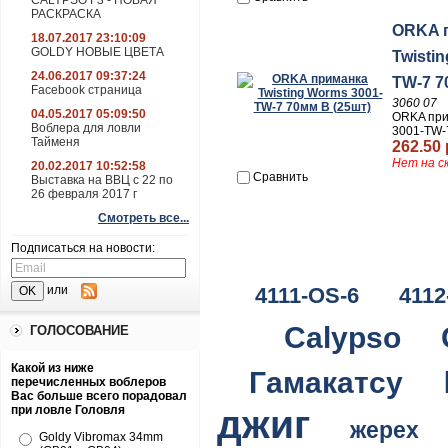
CALYPSO F3 - НОВАЯ
РАСКРАСКА
ORKA 
18.07.2017 23:10:09
GOLDY НОВЫЕ ЦВЕТА
Twisti
24.06.2017 09:37:24
TW-7 7
Facebook страница
3060 07
04.05.2017 05:09:50
ORKA при
Воблера для ловли
3001-TW-
Тайменя
262.50 
Нет на с
20.02.2017 10:52:58
Сравнить
Выставка на ВВЦ с 22 по
26 февраля 2017 г
Смотреть все...
Подписаться на новости:
4111-OS-6
4112
или
Calypso
ГОЛОСОВАНИЕ
Какой из ниже
Гамакатсу
перечисленных воблеров
Вас больше всего порадовал
джиг
при ловле Головля
жерех
Goldy Vibromax 34mm