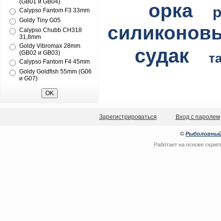
(GB01 и GB04)
орка
Calypso Fantom F3 33mm
Goldy Tiny G05
силиконов
Calypso Chubb CH318
31,8mm
Goldy Vibromax 28mm
судак
(GB02 и GB03)
т
Calypso Fantom F4 45mm
Goldy Goldfish 55mm (G06
и G07)
Зарегистрироваться
Вход с паролем
©
Рыболовный
Работает на основе
скрип