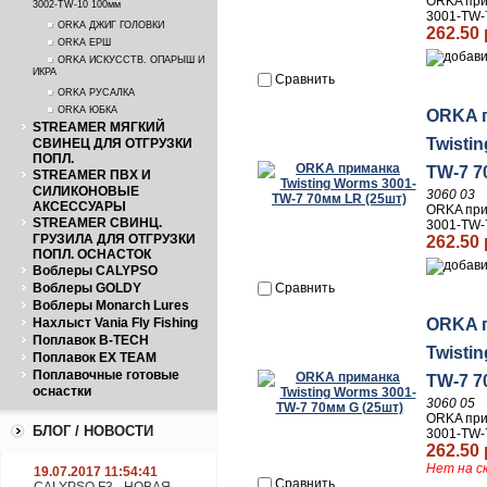
ORKA при
3002-TW-10 100мм
3001-TW-
ORKA ДЖИГ ГОЛОВКИ
262.50 
ORKA ЕРШ
ORKA ИСКУССТВ. ОПАРЫШ И
ИКРА
Сравнить
ORKA РУСАЛКА
ORKA ЮБКА
ORKA 
STREAMER МЯГКИЙ
Twisti
СВИНЕЦ ДЛЯ ОТГРУЗКИ
ПОПЛ.
TW-7 7
STREAMER ПВХ И
СИЛИКОНОВЫЕ
3060 03
АКСЕССУАРЫ
ORKA при
STREAMER СВИНЦ.
3001-TW-
ГРУЗИЛА ДЛЯ ОТГРУЗКИ
262.50 
ПОПЛ. ОСНАСТОК
Воблеры CALYPSO
Воблеры GOLDY
Сравнить
Воблеры Monarch Lures
Нахлыст Vania Fly Fishing
ORKA 
Поплавок B-TECH
Twisti
Поплавок EX TEAM
Поплавочные готовые
TW-7 7
оснастки
3060 05
ORKA при
БЛОГ / НОВОСТИ
3001-TW-
262.50 
Нет на с
19.07.2017 11:54:41
Сравнить