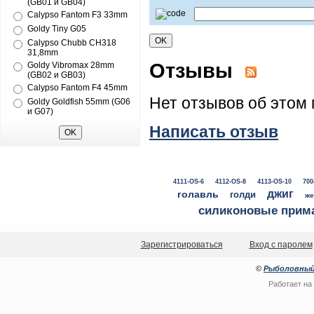
(GB01 и GB04)
Calypso Fantom F3 33mm
Goldy Tiny G05
Calypso Chubb CH318
31,8mm
Отзывы
Goldy Vibromax 28mm
(GB02 и GB03)
Calypso Fantom F4 45mm
Нет отзывов об этом 
Goldy Goldfish 55mm (G06
и G07)
Написать отзыв
4111-OS-6
4112-OS-8
4113-OS-10
700
джиг
голавль
голди
же
силиконовые прим
Зарегистрироваться
Вход с паролем
©
Рыболовный
Работает на