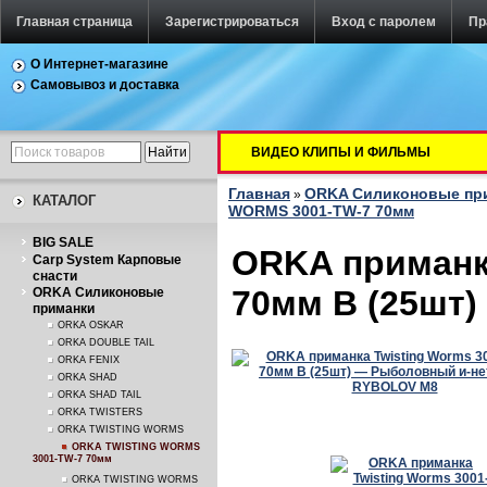
Главная страница
Зарегистрироваться
Вход с паролем
Пр
О Интернет-магазине
Самовывоз и доставка
ВИДЕО КЛИПЫ И ФИЛЬМЫ
Главная
ORKA Силиконовые пр
»
КАТАЛОГ
WORMS 3001-TW-7 70мм
BIG SALE
ORKA приманка
Carp System Карповые
снасти
70мм B (25шт)
ORKA Силиконовые
приманки
ORKA OSKAR
ORKA DOUBLE TAIL
ORKA FENIX
ORKA SHAD
ORKA SHAD TAIL
ORKA TWISTERS
ORKA TWISTING WORMS
ORKA TWISTING WORMS
3001-TW-7 70мм
ORKA TWISTING WORMS