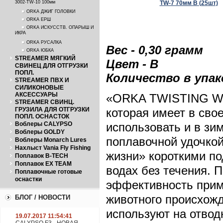
3002-TW-10 100мм
ORKA ДЖИГ ГОЛОВКИ
ORKA ЕРШ
ORKA ИСКУССТВ. ОПАРЫШ И
ИКРА
ORKA РУСАЛКА
Вес - 0,30 грамм
ORKA ЮБКА
STREAMER МЯГКИЙ
Цвет - B
СВИНЕЦ ДЛЯ ОТГРУЗКИ
ПОПЛ.
Количество в упако
STREAMER ПВХ И
СИЛИКОНОВЫЕ
АКСЕССУАРЫ
«ORKA TWISTING WO
STREAMER СВИНЦ.
ГРУЗИЛА ДЛЯ ОТГРУЗКИ
которая имеет в св
ПОПЛ. ОСНАСТОК
Воблеры CALYPSO
использовать и в з
Воблеры GOLDY
поплавочной удочкой
Воблеры Monarch Lures
Нахлыст Vania Fly Fishing
жизни» короткими по
Поплавок B-TECH
Поплавок EX TEAM
водах без течения. П
Поплавочные готовые
оснастки
эффективность прим
животного происхожд
БЛОГ / НОВОСТИ
используют на отвод
19.07.2017 11:54:41