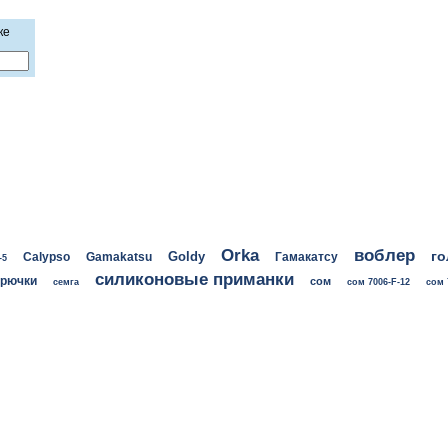
ке
воблер
Orka
го
Goldy
Calypso
Gamakatsu
Гамакатсу
-5
силиконовые приманки
крючки
сом
семга
сом 7006-F-12
сом 