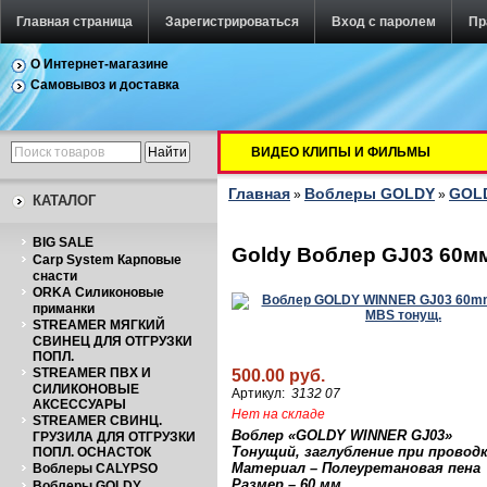
Главная страница
Зарегистрироваться
Вход с паролем
Пр
О Интернет-магазине
Самовывоз и доставка
ВИДЕО КЛИПЫ И ФИЛЬМЫ
Главная
Воблеры GOLDY
GOLD
»
»
КАТАЛОГ
BIG SALE
Goldy Воблер GJ03 60м
Carp System Карповые
снасти
ORKA Силиконовые
приманки
STREAMER МЯГКИЙ
СВИНЕЦ ДЛЯ ОТГРУЗКИ
ПОПЛ.
STREAMER ПВХ И
500.00 руб.
СИЛИКОНОВЫЕ
Артикул:
3132 07
АКСЕССУАРЫ
Нет на складе
STREAMER СВИНЦ.
Воблер «
GOLDY
WINNER
GJ03
»
ГРУЗИЛА ДЛЯ ОТГРУЗКИ
Тонущий, заглубление при проводк
ПОПЛ. ОСНАСТОК
Материал – Полеуретановая пена
Воблеры CALYPSO
Размер – 60 м
м
Воблеры GOLDY