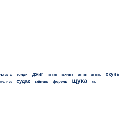
джиг
окунь
лавль
голди
жерех
калипсо
ленок
лосось
щука
судак
форель
таймень
7007-F-16
язь