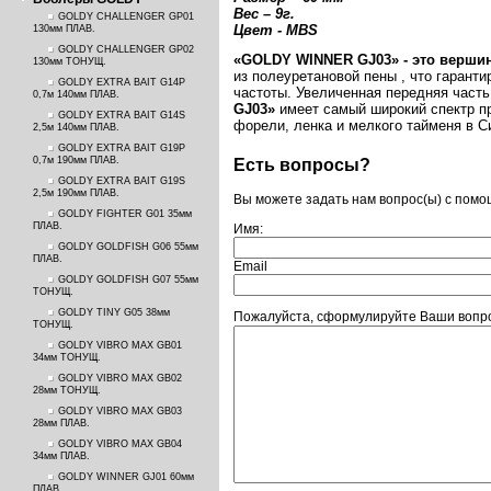
Вес – 9г.
GOLDY CHALLENGER GP01
Цвет - MBS
130мм ПЛАВ.
GOLDY CHALLENGER GP02
«GOLDY WINNER GJ03» - это вершин
130мм ТОНУЩ.
из полеуретановой пены , что гарант
GOLDY EXTRA BAIT G14P
частоты. Увеличенная передняя часть 
0,7м 140мм ПЛАВ.
GJ03»
имеет самый широкий спектр пр
GOLDY EXTRA BAIT G14S
форели, ленка и мелкого тайменя в С
2,5м 140мм ПЛАВ.
GOLDY EXTRA BAIT G19P
0,7м 190мм ПЛАВ.
Есть вопросы?
GOLDY EXTRA BAIT G19S
2,5м 190мм ПЛАВ.
Вы можете задать нам вопрос(ы) с пом
GOLDY FIGHTER G01 35мм
ПЛАВ.
Имя:
GOLDY GOLDFISH G06 55мм
ПЛАВ.
Email
GOLDY GOLDFISH G07 55мм
ТОНУЩ.
GOLDY TINY G05 38мм
Пожалуйста, сформулируйте Ваши вопро
ТОНУЩ.
GOLDY VIBRO MAX GB01
34мм ТОНУЩ.
GOLDY VIBRO MAX GB02
28мм ТОНУЩ.
GOLDY VIBRO MAX GB03
28мм ПЛАВ.
GOLDY VIBRO MAX GB04
34мм ПЛАВ.
GOLDY WINNER GJ01 60мм