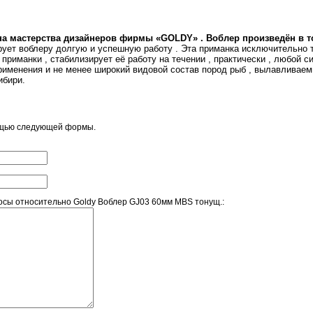
а мастерства дизайнеров фирмы «GOLDY» . Воблер произведён в т
ирует воблеру долгую и успешную работу . Эта приманка исключительно
приманки , стабилизирует её работу на течении , практически , любой с
именения и не менее широкий видовой состав пород рыб , вылавливаемы
ибири.
ощью следующей формы.
сы относительно Goldy Воблер GJ03 60мм MBS тонущ.: