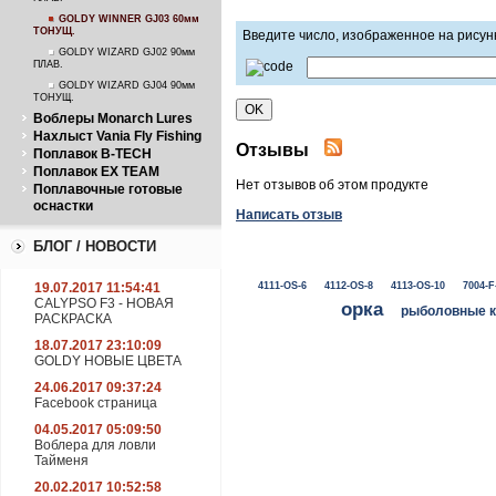
ПЛАВ.
GOLDY WINNER GJ03 60мм
ТОНУЩ.
Введите число, изображенное на рисун
GOLDY WIZARD GJ02 90мм
ПЛАВ.
GOLDY WIZARD GJ04 90мм
ТОНУЩ.
Воблеры Monarch Lures
Нахлыст Vania Fly Fishing
Отзывы
Поплавок B-TECH
Поплавок EX TEAM
Нет отзывов об этом продукте
Поплавочные готовые
оснастки
Написать отзыв
БЛОГ / НОВОСТИ
19.07.2017 11:54:41
4111-OS-6
4112-OS-8
4113-OS-10
7004-F
CALYPSO F3 - НОВАЯ
орка
рыболовные 
РАСКРАСКА
18.07.2017 23:10:09
GOLDY НОВЫЕ ЦВЕТА
24.06.2017 09:37:24
Facebook страница
04.05.2017 05:09:50
Воблера для ловли
Тайменя
20.02.2017 10:52:58