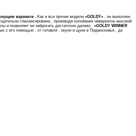
онущем варианте .
Как и все прочие модели
«GOLDY»
, он выполнен
 тщательно сбалансирована , производя колебания невероятно высокой
илы и позволяет ее забросить достаточно далеко .
«GOLDY WINNER
х с его помощью , от голавля , окуня и щуки в Подмосковье , до