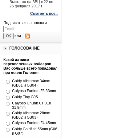
Выставка на ВВЦ с 22 по
26 февраля 2017 г
Смотреть все...
Подписаться на новости:
или
ГОЛОСОВАНИЕ
Какой из ниже
перечисленных воблеров
Вас больше всего порадовал
при ловле Головля
Goldy Vibromax 34mm
(GB01 и GB04)
Calypso Fantom F3 33mm
Goldy Tiny G05
Calypso Chubb CH318
31,8mm
Goldy Vibromax 28mm
(GB02 и GB03)
Calypso Fantom F4 45mm
Goldy Goldfish 55mm (G06
и G07)