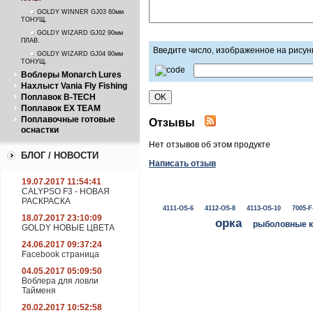
ПЛАВ.
GOLDY WINNER GJ03 60мм
ТОНУЩ.
GOLDY WIZARD GJ02 90мм
ПЛАВ.
Введите число, изображенное на рисун
GOLDY WIZARD GJ04 90мм
ТОНУЩ.
Воблеры Monarch Lures
Нахлыст Vania Fly Fishing
Поплавок B-TECH
Поплавок EX TEAM
Поплавочные готовые
Отзывы
оснастки
Нет отзывов об этом продукте
БЛОГ / НОВОСТИ
Написать отзыв
19.07.2017 11:54:41
CALYPSO F3 - НОВАЯ
РАСКРАСКА
4111-OS-6
4112-OS-8
4113-OS-10
7005-F
18.07.2017 23:10:09
орка
рыболовные 
GOLDY НОВЫЕ ЦВЕТА
24.06.2017 09:37:24
Facebook страница
04.05.2017 05:09:50
Воблера для ловли
Тайменя
20.02.2017 10:52:58