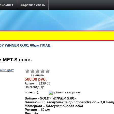
айс-лист
Обратная связь
Y WINNER GJ01 60мм ПЛАВ.
 MFT-S плав.
Оценить
500.00 руб.
Артикул:
3130 05
На складе: да
Кол-во:
Воблер «
GOLDY
WINNER
GJ01
»
Плавающий, заглубление при проводке до – 1,8 мет
Материал – Полеуретановая пена
Размер – 60 м
м
Вес – 8г.