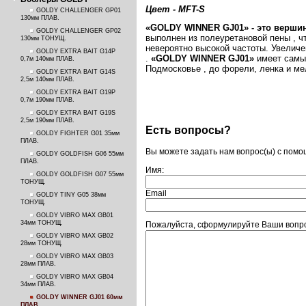
Цвет - MFT-S
GOLDY CHALLENGER GP01
130мм ПЛАВ.
«GOLDY WINNER GJ01» - это вершин
GOLDY CHALLENGER GP02
выполнен из полеуретановой пены , ч
130мм ТОНУЩ.
невероятно высокой частоты. Увеличен
GOLDY EXTRA BAIT G14P
.
«GOLDY WINNER GJ01»
имеет самы
0,7м 140мм ПЛАВ.
Подмосковье , до форели, ленка и ме
GOLDY EXTRA BAIT G14S
2,5м 140мм ПЛАВ.
GOLDY EXTRA BAIT G19P
0,7м 190мм ПЛАВ.
GOLDY EXTRA BAIT G19S
2,5м 190мм ПЛАВ.
Есть вопросы?
GOLDY FIGHTER G01 35мм
ПЛАВ.
Вы можете задать нам вопрос(ы) с пом
GOLDY GOLDFISH G06 55мм
ПЛАВ.
Имя:
GOLDY GOLDFISH G07 55мм
ТОНУЩ.
Email
GOLDY TINY G05 38мм
ТОНУЩ.
GOLDY VIBRO MAX GB01
34мм ТОНУЩ.
Пожалуйста, сформулируйте Ваши вопро
GOLDY VIBRO MAX GB02
28мм ТОНУЩ.
GOLDY VIBRO MAX GB03
28мм ПЛАВ.
GOLDY VIBRO MAX GB04
34мм ПЛАВ.
GOLDY WINNER GJ01 60мм