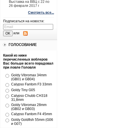
Выставка на ВВЦ с 22 по
26 февраля 2017 г
Смотреть все...
Подписаться на новости:
или
ГОЛОСОВАНИЕ
Какой из ниже
перечисленных воблеров
Вас больше всего порадовал
при ловле Головля
Goldy Vibromax 34mm
(GB01 и GB04)
Calypso Fantom F3 33mm
Goldy Tiny G05
Calypso Chubb CH318
31,8mm
Goldy Vibromax 28mm
(GB02 и GB03)
Calypso Fantom F4 45mm
Goldy Goldfish 55mm (G06
и G07)