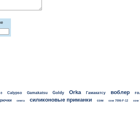
ке
воблер
Orka
го
Goldy
Calypso
Gamakatsu
Гамакатсу
-9
силиконовые приманки
крючки
сом
семга
сом 7006-F-12
сом 