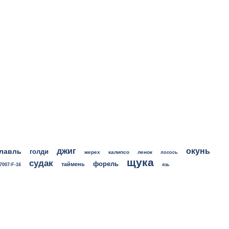
джиг
окунь
лавль
голди
жерех
калипсо
ленок
лосось
щука
судак
форель
таймень
7007-F-16
язь