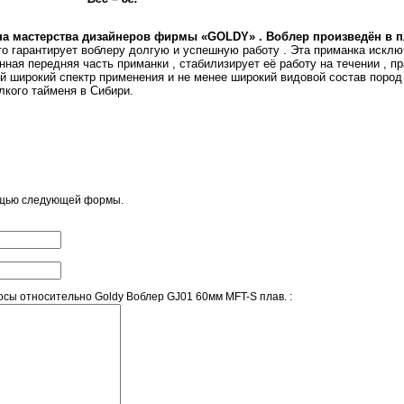
а мастерства дизайнеров фирмы «GOLDY» . Воблер произведён в п
то гарантирует воблеру долгую и успешную работу . Эта приманка искл
ная передняя часть приманки , стабилизирует её работу на течении , п
й широкий спектр применения и не менее широкий видовой состав пород 
лкого тайменя в Сибири.
ощью следующей формы.
сы относительно Goldy Воблер GJ01 60мм MFT-S плав. :