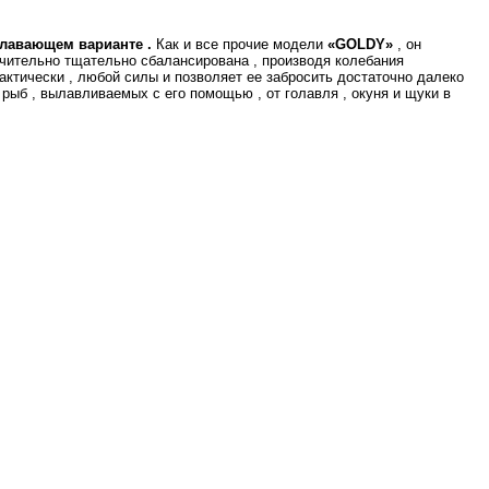
лавающем варианте .
Как и все прочие модели
«GOLDY»
, он
ючительно тщательно сбалансирована , производя колебания
рактически , любой силы и позволяет ее забросить достаточно далеко
рыб , вылавливаемых с его помощью , от голавля , окуня и щуки в