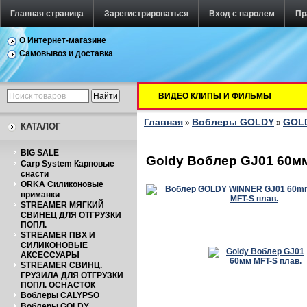
Главная страница
Зарегистрироваться
Вход с паролем
Пр
О Интернет-магазине
Самовывоз и доставка
ВИДЕО КЛИПЫ И ФИЛЬМЫ
Главная
Воблеры GOLDY
GOLD
»
»
КАТАЛОГ
BIG SALE
Goldy Воблер GJ01 60мм
Carp System Карповые
снасти
ORKA Силиконовые
приманки
STREAMER МЯГКИЙ
СВИНЕЦ ДЛЯ ОТГРУЗКИ
ПОПЛ.
STREAMER ПВХ И
СИЛИКОНОВЫЕ
АКСЕССУАРЫ
STREAMER СВИНЦ.
ГРУЗИЛА ДЛЯ ОТГРУЗКИ
ПОПЛ. ОСНАСТОК
Воблеры CALYPSO
Воблеры GOLDY