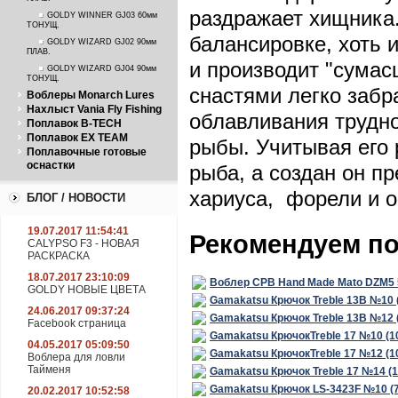
ПЛАВ.
раздражает хищника
GOLDY WINNER GJ03 60мм
ТОНУЩ.
балансировке, хоть 
GOLDY WIZARD GJ02 90мм
ПЛАВ.
и производит "сумас
GOLDY WIZARD GJ04 90мм
ТОНУЩ.
снастями легко забр
Воблеры Monarch Lures
Нахлыст Vania Fly Fishing
облавливания трудно
Поплавок B-TECH
Поплавок EX TEAM
рыбы. Учитывая его 
Поплавочные готовые
оснастки
рыба, а создан он пр
хариуса, форели и о
БЛОГ / НОВОСТИ
19.07.2017 11:54:41
Рекомендуем п
CALYPSO F3 - НОВАЯ
РАСКРАСКА
18.07.2017 23:10:09
Воблер CPB Hand Made Mato DZM5 5
GOLDY НОВЫЕ ЦВЕТА
Gamakatsu Крючок Treble 13B №10 
24.06.2017 09:37:24
Gamakatsu Крючок Treble 13B №12 
Facebook страница
Gamakatsu КрючокTreble 17 №10 (1
04.05.2017 05:09:50
Gamakatsu КрючокTreble 17 №12 (1
Воблера для ловли
Тайменя
Gamakatsu Крючок Treble 17 №14 (
Gamakatsu Крючок LS-3423F №10 (
20.02.2017 10:52:58