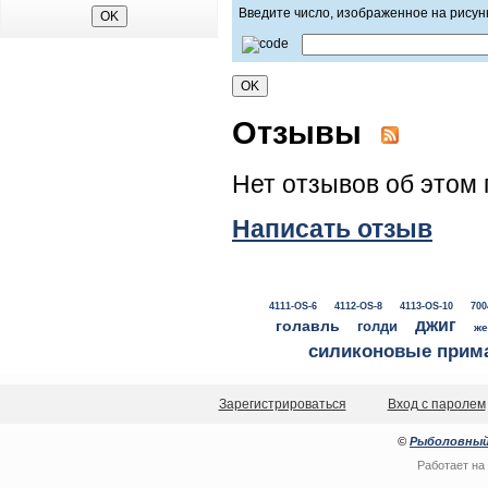
Введите число, изображенное на рисун
Отзывы
Нет отзывов об этом 
Написать отзыв
4111-OS-6
4112-OS-8
4113-OS-10
700
джиг
голавль
голди
же
силиконовые прим
Зарегистрироваться
Вход с паролем
©
Рыболовный
Работает на