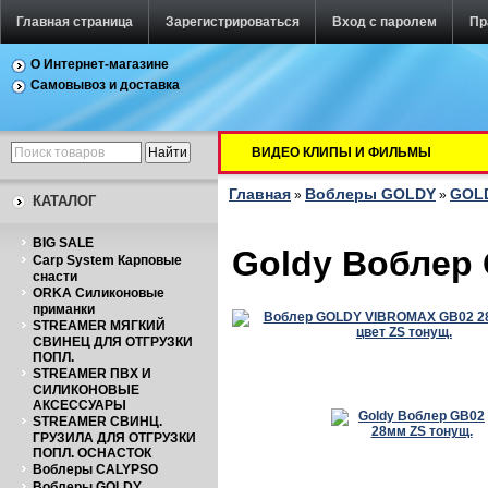
Главная страница
Зарегистрироваться
Вход с паролем
Пр
О Интернет-магазине
Самовывоз и доставка
ВИДЕО КЛИПЫ И ФИЛЬМЫ
Главная
Воблеры GOLDY
GOLD
»
»
КАТАЛОГ
BIG SALE
Goldy Воблер 
Carp System Карповые
снасти
ORKA Силиконовые
приманки
STREAMER МЯГКИЙ
СВИНЕЦ ДЛЯ ОТГРУЗКИ
ПОПЛ.
STREAMER ПВХ И
СИЛИКОНОВЫЕ
АКСЕССУАРЫ
STREAMER СВИНЦ.
ГРУЗИЛА ДЛЯ ОТГРУЗКИ
ПОПЛ. ОСНАСТОК
Воблеры CALYPSO
Воблеры GOLDY