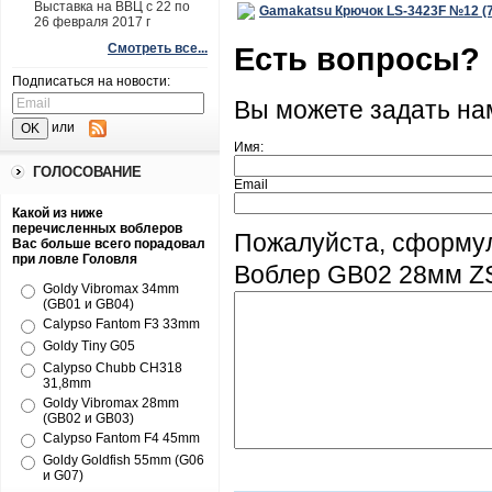
Выставка на ВВЦ с 22 по
Gamakatsu Крючок LS-3423F №12 (
26 февраля 2017 г
Есть вопросы?
Смотреть все...
Подписаться на новости:
Вы можете задать н
или
Имя:
ГОЛОСОВАНИЕ
Email
Какой из ниже
перечисленных воблеров
Пожалуйста, сформул
Вас больше всего порадовал
при ловле Головля
Воблер GB02 28мм ZS
Goldy Vibromax 34mm
(GB01 и GB04)
Calypso Fantom F3 33mm
Goldy Tiny G05
Calypso Chubb CH318
31,8mm
Goldy Vibromax 28mm
(GB02 и GB03)
Calypso Fantom F4 45mm
Goldy Goldfish 55mm (G06
и G07)