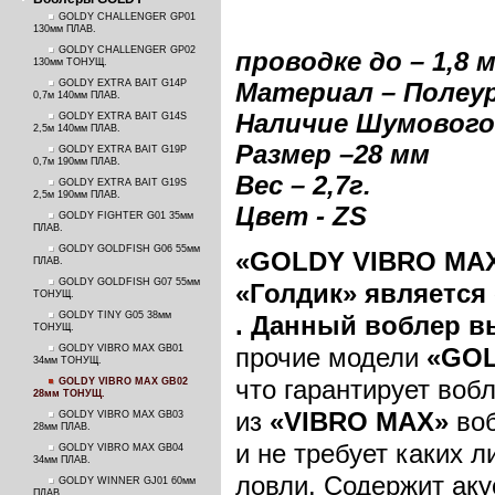
GOLDY CHALLENGER GP01
130мм ПЛАВ.
GOLDY CHALLENGER GP02
проводке до – 1,8 
130мм ТОНУЩ.
GOLDY EXTRA BAIT G14P
Материал – Полеу
0,7м 140мм ПЛАВ.
Наличие Шумового
GOLDY EXTRA BAIT G14S
2,5м 140мм ПЛАВ.
Размер –28 м
м
GOLDY EXTRA BAIT G19P
0,7м 190мм ПЛАВ.
Вес – 2,7г.
GOLDY EXTRA BAIT G19S
2,5м 190мм ПЛАВ.
Цвет - ZS
GOLDY FIGHTER G01 35мм
ПЛАВ.
GOLDY GOLDFISH G06 55мм
«
GOLDY
VIBRO
MA
ПЛАВ.
GOLDY GOLDFISH G07 55мм
«Голдик» является
ТОНУЩ.
GOLDY TINY G05 38мм
.
Данный воблер в
ТОНУЩ.
GOLDY VIBRO MAX GB01
прочие модели
«GO
34мм ТОНУЩ.
что гарантирует воб
GOLDY VIBRO MAX GB02
28мм ТОНУЩ.
из
«
VIBRO
MAX
»
во
GOLDY VIBRO MAX GB03
28мм ПЛАВ.
и не требует каких 
GOLDY VIBRO MAX GB04
34мм ПЛАВ.
ловли. Содержит аку
GOLDY WINNER GJ01 60мм