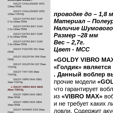
GOLDY CHALLENGER GP01
130мм ПЛАВ.
GOLDY CHALLENGER GP02
проводке до – 1,8 
130мм ТОНУЩ.
GOLDY EXTRA BAIT G14P
Материал – Полеу
0,7м 140мм ПЛАВ.
Наличие Шумового
GOLDY EXTRA BAIT G14S
2,5м 140мм ПЛАВ.
Размер –28 м
м
GOLDY EXTRA BAIT G19P
0,7м 190мм ПЛАВ.
Вес – 2,7г.
GOLDY EXTRA BAIT G19S
2,5м 190мм ПЛАВ.
Цвет - MCC
GOLDY FIGHTER G01 35мм
ПЛАВ.
GOLDY GOLDFISH G06 55мм
«
GOLDY
VIBRO
MA
ПЛАВ.
GOLDY GOLDFISH G07 55мм
«Голдик» является
ТОНУЩ.
GOLDY TINY G05 38мм
.
Данный воблер в
ТОНУЩ.
GOLDY VIBRO MAX GB01
прочие модели
«GO
34мм ТОНУЩ.
что гарантирует воб
GOLDY VIBRO MAX GB02
28мм ТОНУЩ.
из
«
VIBRO
MAX
»
во
GOLDY VIBRO MAX GB03
28мм ПЛАВ.
и не требует каких 
GOLDY VIBRO MAX GB04
34мм ПЛАВ.
ловли. Содержит аку
GOLDY WINNER GJ01 60мм