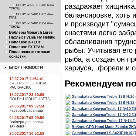
ПЛАВ.
раздражает хищника
GOLDY WINNER GJ03 60мм
ТОНУЩ.
балансировке, хоть 
GOLDY WIZARD GJ02 90мм
ПЛАВ.
и производит "сумас
GOLDY WIZARD GJ04 90мм
ТОНУЩ.
снастями легко забр
Воблеры Monarch Lures
Нахлыст Vania Fly Fishing
облавливания трудно
Поплавок B-TECH
Поплавок EX TEAM
рыбы. Учитывая его 
Поплавочные готовые
оснастки
рыба, а создан он пр
хариуса, форели и о
БЛОГ / НОВОСТИ
19.07.2017 11:54:41
Рекомендуем п
CALYPSO F3 - НОВАЯ
РАСКРАСКА
18.07.2017 23:10:09
Gamakatsu Крючок Treble 13B №10 
GOLDY НОВЫЕ ЦВЕТА
Gamakatsu Крючок Treble 13B №12 
24.06.2017 09:37:24
Gamakatsu КрючокTreble 17 №10 (1
Facebook страница
Gamakatsu КрючокTreble 17 №12 (1
04.05.2017 05:09:50
Gamakatsu Крючок Treble 17 №14 (
Воблера для ловли
Тайменя
Воблер CPB Hand Made Zvonko ZK3
Gamakatsu Крючок LS-3423F №10 (
20.02.2017 10:52:58