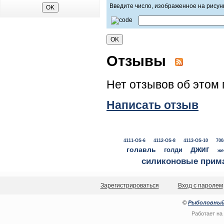
Введите число, изображенное на рисун
Отзывы
Нет отзывов об этом 
Написать отзыв
4111-OS-6
4112-OS-8
4113-OS-10
700
джиг
голавль
голди
же
силиконовые прим
Зарегистрироваться
Вход с паролем
©
Рыболовный
Работает на