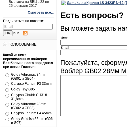
Выставка на ВВЦ с 22 по
Gamakatsu Крючок LS-3423F №12 (
26 февраля 2017 г
Есть вопросы?
Смотреть все...
Подписаться на новости:
Вы можете задать н
или
Имя:
ГОЛОСОВАНИЕ
Email
Какой из ниже
перечисленных воблеров
Пожалуйста, сформул
Вас больше всего порадовал
при ловле Головля
Воблер GB02 28мм M
Goldy Vibromax 34mm
(GB01 и GB04)
Calypso Fantom F3 33mm
Goldy Tiny G05
Calypso Chubb CH318
31,8mm
Goldy Vibromax 28mm
(GB02 и GB03)
Calypso Fantom F4 45mm
Goldy Goldfish 55mm (G06
и G07)