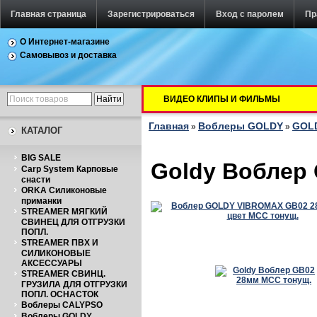
Главная страница
Зарегистрироваться
Вход с паролем
Пр
О Интернет-магазине
Самовывоз и доставка
ВИДЕО КЛИПЫ И ФИЛЬМЫ
Главная
Воблеры GOLDY
GOLD
»
»
КАТАЛОГ
BIG SALE
Goldy Воблер
Carp System Карповые
снасти
ORKA Силиконовые
приманки
STREAMER МЯГКИЙ
СВИНЕЦ ДЛЯ ОТГРУЗКИ
ПОПЛ.
STREAMER ПВХ И
СИЛИКОНОВЫЕ
АКСЕССУАРЫ
STREAMER СВИНЦ.
ГРУЗИЛА ДЛЯ ОТГРУЗКИ
ПОПЛ. ОСНАСТОК
Воблеры CALYPSO
Воблеры GOLDY