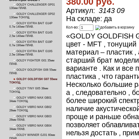
380.00 руб.
GOLDY CHALLENGER GP01
130мм ПЛАВ.
Артикул:
3143 09
GOLDY CHALLENGER GP02
На складе: да
130мм ТОНУЩ.
GOLDY EXTRA BAIT G14P
0,7м 140мм ПЛАВ.
Кол-во:
GOLDY EXTRA BAIT G14S
«GOLDY GOLDFISH G07»
2,5м 140мм ПЛАВ.
GOLDY EXTRA BAIT G19P
цвет - MFT , тонущий 
0,7м 190мм ПЛАВ.
материал – пластик ,
GOLDY EXTRA BAIT G19S
2,5м 190мм ПЛАВ.
старший брат модели
GOLDY FIGHTER G01 35мм
ПЛАВ.
варианте . Как и вс
GOLDY GOLDFISH G06 55мм
ПЛАВ.
пластика , что гаран
GOLDY GOLDFISH G07 55мм
Несколько большие ра
ТОНУЩ.
GOLDY TINY G05 38мм
а , следовательно , 
ТОНУЩ.
GOLDY VIBRO MAX GB01
более широкий спектр
34мм ТОНУЩ.
наличие акустическо
GOLDY VIBRO MAX GB02
28мм ТОНУЩ.
проще и раньше обнар
GOLDY VIBRO MAX GB03
28мм ПЛАВ.
позволяет облавливат
GOLDY VIBRO MAX GB04
34мм ПЛАВ.
нельзя достать , при
GOLDY WINNER GJ01 60мм