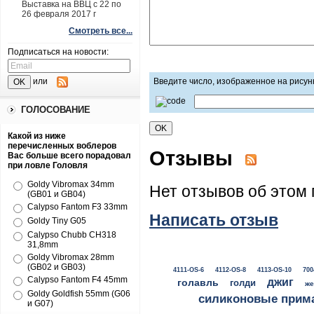
Выставка на ВВЦ с 22 по
26 февраля 2017 г
Смотреть все...
Подписаться на новости:
или
Введите число, изображенное на рисун
ГОЛОСОВАНИЕ
Какой из ниже
перечисленных воблеров
Отзывы
Вас больше всего порадовал
при ловле Головля
Goldy Vibromax 34mm
Нет отзывов об этом 
(GB01 и GB04)
Calypso Fantom F3 33mm
Написать отзыв
Goldy Tiny G05
Calypso Chubb CH318
31,8mm
Goldy Vibromax 28mm
(GB02 и GB03)
4111-OS-6
4112-OS-8
4113-OS-10
700
Calypso Fantom F4 45mm
джиг
голавль
голди
же
Goldy Goldfish 55mm (G06
силиконовые прим
и G07)