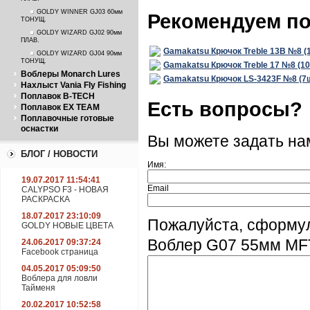
ПЛАВ.
GOLDY WINNER GJ03 60мм
Рекомендуем п
ТОНУЩ.
GOLDY WIZARD GJ02 90мм
ПЛАВ.
Gamakatsu Крючок Treble 13B №8 (
GOLDY WIZARD GJ04 90мм
ТОНУЩ.
Gamakatsu Крючок Treble 17 №8 (1
Воблеры Monarch Lures
Gamakatsu Крючок LS-3423F №8 (7
Нахлыст Vania Fly Fishing
Поплавок B-TECH
Есть вопросы?
Поплавок EX TEAM
Поплавочные готовые
оснастки
Вы можете задать н
БЛОГ / НОВОСТИ
Имя:
19.07.2017 11:54:41
Email
CALYPSO F3 - НОВАЯ
РАСКРАСКА
18.07.2017 23:10:09
Пожалуйста, сформул
GOLDY НОВЫЕ ЦВЕТА
Воблер G07 55мм MFT
24.06.2017 09:37:24
Facebook страница
04.05.2017 05:09:50
Воблера для ловли
Тайменя
20.02.2017 10:52:58