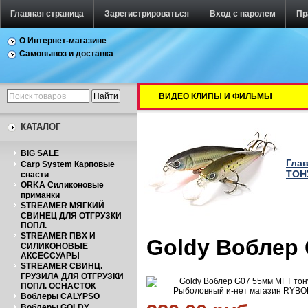
Главная страница
Зарегистрироваться
Вход с паролем
Пр
О Интернет-магазине
Самовывоз и доставка
ВИДЕО КЛИПЫ И ФИЛЬМЫ
КАТАЛОГ
BIG SALE
Гла
Carp System Карповые
ТОН
снасти
ORKA Силиконовые
приманки
STREAMER МЯГКИЙ
СВИНЕЦ ДЛЯ ОТГРУЗКИ
ПОПЛ.
STREAMER ПВХ И
Goldy Воблер 
СИЛИКОНОВЫЕ
АКСЕССУАРЫ
STREAMER СВИНЦ.
ГРУЗИЛА ДЛЯ ОТГРУЗКИ
ПОПЛ. ОСНАСТОК
Воблеры CALYPSO
Воблеры GOLDY