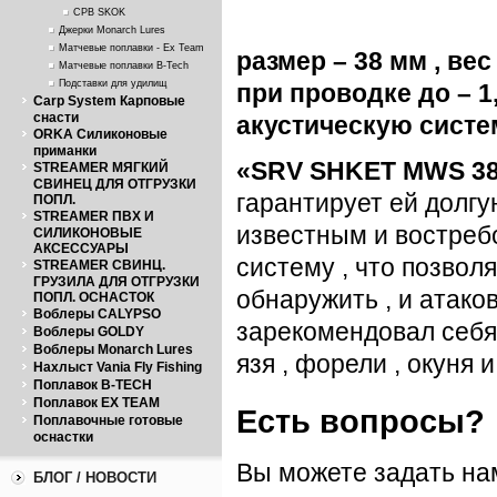
CPB SKOK
Джерки Monarch Lures
Матчевые поплавки - Ex Team
размер –
38 мм
, вес
Матчевые поплавки B-Tech
Подставки для удилищ
при проводке до –
1
Carp System Карповые
снасти
акустическую систем
ORKA Силиконовые
приманки
«
SRV
SHKET
MWS
38
STREAMER МЯГКИЙ
СВИНЕЦ ДЛЯ ОТГРУЗКИ
гарантирует ей долгу
ПОПЛ.
STREAMER ПВХ И
известным и востреб
СИЛИКОНОВЫЕ
АКСЕССУАРЫ
систему , что позво
STREAMER СВИНЦ.
ГРУЗИЛА ДЛЯ ОТГРУЗКИ
обнаружить , и атак
ПОПЛ. ОСНАСТОК
Воблеры CALYPSO
зарекомендовал себя 
Воблеры GOLDY
Воблеры Monarch Lures
язя , форели , окуня 
Нахлыст Vania Fly Fishing
Поплавок B-TECH
Поплавок EX TEAM
Есть вопросы?
Поплавочные готовые
оснастки
Вы можете задать н
БЛОГ / НОВОСТИ