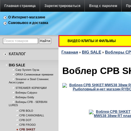
Главная страница
Зарегистрироваться
Вход с паролем
Пр
О Интернет-магазине
Самовывоз и доставка
ВИДЕО КЛИПЫ И ФИЛЬМЫ
Главная
BIG SALE
Воблеры СР
»
»
КАТАЛОГ
BIG SALE
Воблер CPB S
Carp System Груза
ORKA Силиконовые приманки
Streamer и Steel Спиннинг.
Аксессуары
STREAMER КОРМУШКИ
Воблеры Calypso
Воблеры Goldy
Воблеры СРВ - SERBIAN
LURES
CPB BOLO
CPB CANNONBALL
CPB DOT
CPB FROGO
CPB SHKET