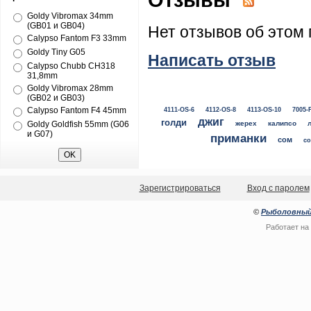
Goldy Vibromax 34mm
(GB01 и GB04)
Нет отзывов об этом 
Calypso Fantom F3 33mm
Goldy Tiny G05
Написать отзыв
Calypso Chubb CH318
31,8mm
Goldy Vibromax 28mm
(GB02 и GB03)
Calypso Fantom F4 45mm
4111-OS-6
4112-OS-8
4113-OS-10
7005-
джиг
голди
Goldy Goldfish 55mm (G06
жерех
калипсо
и G07)
приманки
сом
со
Зарегистрироваться
Вход с паролем
©
Рыболовный
Работает на