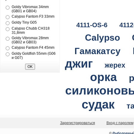
Goldy Vibromax 34mm
(GB01 и GB04)
Calypso Fantom F3 33mm
Goldy Tiny G05
4111-OS-6
4112
Calypso Chubb CH318
31,8mm
Calypso
Goldy Vibromax 28mm
(GB02 и GB03)
Calypso Fantom F4 45mm
Гамакатсу
Goldy Goldfish 55mm (G06
и G07)
джиг
жерех
орка
силиконов
судак
т
Зарегистрироваться
Вход с паролем
©
Рыболовный