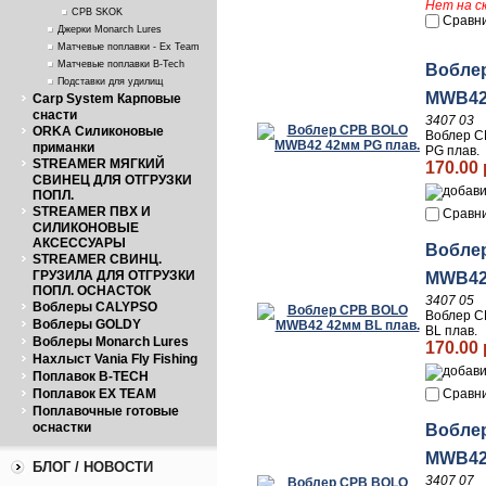
Нет на с
CPB SKOK
Сравн
Джерки Monarch Lures
Матчевые поплавки - Ex Team
Матчевые поплавки B-Tech
Вобле
Подставки для удилищ
MWB42
Carp System Карповые
снасти
3407 03
ORKA Силиконовые
Воблер 
приманки
PG плав.
STREAMER МЯГКИЙ
170.00 
СВИНЕЦ ДЛЯ ОТГРУЗКИ
ПОПЛ.
STREAMER ПВХ И
Сравн
СИЛИКОНОВЫЕ
АКСЕССУАРЫ
Вобле
STREAMER СВИНЦ.
ГРУЗИЛА ДЛЯ ОТГРУЗКИ
MWB42 
ПОПЛ. ОСНАСТОК
3407 05
Воблеры CALYPSO
Воблер 
Воблеры GOLDY
BL плав.
Воблеры Monarch Lures
170.00 
Нахлыст Vania Fly Fishing
Поплавок B-TECH
Поплавок EX TEAM
Сравн
Поплавочные готовые
оснастки
Вобле
MWB42
БЛОГ / НОВОСТИ
3407 07