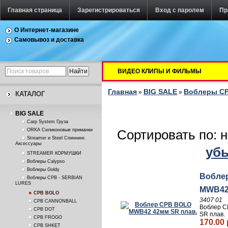
Главная страница
Зарегистрироваться
Вход с паролем
Пр
О Интернет-магазине
Самовывоз и доставка
ВИДЕО КЛИПЫ И ФИЛЬМЫ
Главная
BIG SALE
Воблеры СР
»
»
КАТАЛОГ
BIG SALE
Carp System Груза
ORKA Силиконовые приманки
Сортировать по: 
Streamer и Steel Спиннинг.
Аксессуары
уб
STREAMER КОРМУШКИ
Воблеры Calypso
Воблеры Goldy
Вобле
Воблеры СРВ - SERBIAN
LURES
MWB42
CPB BOLO
3407 01
CPB CANNONBALL
Воблер 
CPB DOT
SR плав.
CPB FROGO
170.00 
CPB SHKET