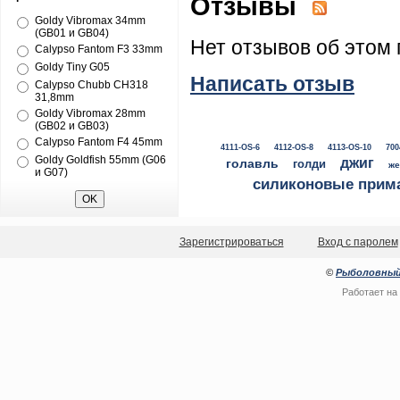
Отзывы
Goldy Vibromax 34mm
(GB01 и GB04)
Нет отзывов об этом 
Calypso Fantom F3 33mm
Goldy Tiny G05
Написать отзыв
Calypso Chubb CH318
31,8mm
Goldy Vibromax 28mm
(GB02 и GB03)
Calypso Fantom F4 45mm
4111-OS-6
4112-OS-8
4113-OS-10
700
Goldy Goldfish 55mm (G06
джиг
голавль
голди
же
и G07)
силиконовые прим
Зарегистрироваться
Вход с паролем
©
Рыболовный
Работает на