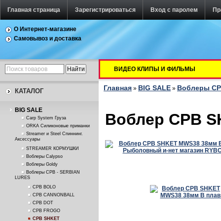
Главная страница
Зарегистрироваться
Вход с паролем
Пр
О Интернет-магазине
Самовывоз и доставка
ВИДЕО КЛИПЫ И ФИЛЬМЫ
Главная
BIG SALE
Воблеры СР
»
»
КАТАЛОГ
BIG SALE
Воблер CPB S
Carp System Груза
ORKA Силиконовые приманки
Streamer и Steel Спиннинг.
Аксессуары
STREAMER КОРМУШКИ
Воблеры Calypso
Воблеры Goldy
Воблеры СРВ - SERBIAN
LURES
CPB BOLO
CPB CANNONBALL
CPB DOT
CPB FROGO
CPB SHKET