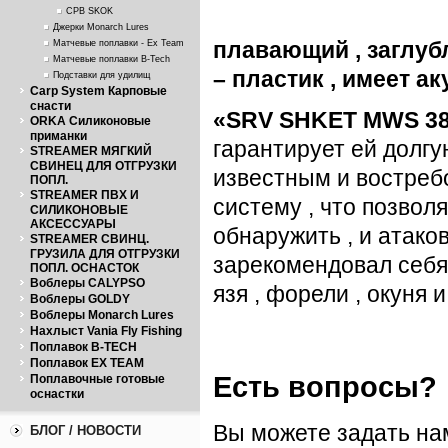
CPB SKOK
Джерки Monarch Lures
Матчевые поплавки - Ex Team
плавающий , заглуб
Матчевые поплавки B-Tech
– пластик , имеет а
Подставки для удилищ
Carp System Карповые
снасти
«
SRV
SHKET
MWS
38
ORKA Силиконовые
приманки
гарантирует ей долгу
STREAMER МЯГКИЙ
СВИНЕЦ ДЛЯ ОТГРУЗКИ
известным и востреб
ПОПЛ.
STREAMER ПВХ И
систему , что позво
СИЛИКОНОВЫЕ
АКСЕССУАРЫ
обнаружить , и атак
STREAMER СВИНЦ.
ГРУЗИЛА ДЛЯ ОТГРУЗКИ
зарекомендовал себя 
ПОПЛ. ОСНАСТОК
Воблеры CALYPSO
язя , форели , окуня 
Воблеры GOLDY
Воблеры Monarch Lures
Нахлыст Vania Fly Fishing
Поплавок B-TECH
Поплавок EX TEAM
Есть вопросы?
Поплавочные готовые
оснастки
Вы можете задать н
БЛОГ / НОВОСТИ