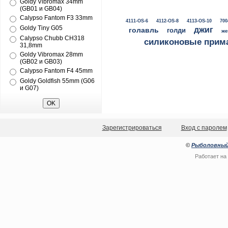
Goldy Vibromax 34mm
(GB01 и GB04)
Calypso Fantom F3 33mm
4111-OS-6
4112-OS-8
4113-OS-10
700
Goldy Tiny G05
джиг
голавль
голди
же
Calypso Chubb CH318
силиконовые прим
31,8mm
Goldy Vibromax 28mm
(GB02 и GB03)
Calypso Fantom F4 45mm
Goldy Goldfish 55mm (G06
и G07)
Зарегистрироваться
Вход с паролем
©
Рыболовный
Работает на