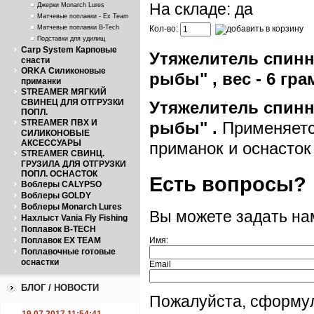
На складе: да
Джерки Monarch Lures
Матчевые поплавки - Ex Team
Матчевые поплавки B-Tech
Кол-во:
Подставки для удилищ
Carp System Карповые
Утяжелитель спин
снасти
ORKA Силиконовые
рыбы" , вес - 6 гра
приманки
STREAMER МЯГКИЙ
СВИНЕЦ ДЛЯ ОТГРУЗКИ
Утяжелитель спин
ПОПЛ.
STREAMER ПВХ И
рыбы" .
Применяетс
СИЛИКОНОВЫЕ
АКСЕССУАРЫ
приманок и оснасток
STREAMER СВИНЦ.
ГРУЗИЛА ДЛЯ ОТГРУЗКИ
ПОПЛ. ОСНАСТОК
Есть вопросы?
Воблеры CALYPSO
Воблеры GOLDY
Воблеры Monarch Lures
Вы можете задать н
Нахлыст Vania Fly Fishing
Поплавок B-TECH
Поплавок EX TEAM
Имя:
Поплавочные готовые
оснастки
Email
БЛОГ / НОВОСТИ
Пожалуйста, сформул