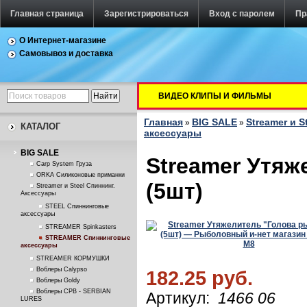
Главная страница
Зарегистрироваться
Вход с паролем
Пр
О Интернет-магазине
Самовывоз и доставка
ВИДЕО КЛИПЫ И ФИЛЬМЫ
Главная
BIG SALE
Streamer и S
»
»
КАТАЛОГ
аксессуары
BIG SALE
Streamer Утяж
Carp System Груза
ORKA Силиконовые приманки
(5шт)
Streamer и Steel Спиннинг.
Аксессуары
STEEL Спиннинговые
аксессуары
STREAMER Spinkasters
STREAMER Спиннинговые
аксессуары
STREAMER КОРМУШКИ
Воблеры Calypso
182.25 руб.
Воблеры Goldy
Воблеры СРВ - SERBIAN
Артикул:
1466 06
LURES