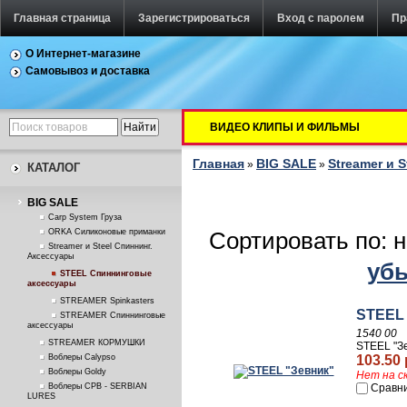
Главная страница
Зарегистрироваться
Вход с паролем
Пр
О Интернет-магазине
Самовывоз и доставка
ВИДЕО КЛИПЫ И ФИЛЬМЫ
Главная
BIG SALE
Streamer и 
»
»
КАТАЛОГ
BIG SALE
Carp System Груза
ORKA Силиконовые приманки
Сортировать по: 
Streamer и Steel Спиннинг.
Аксессуары
уб
STEEL Спиннинговые
аксессуары
STREAMER Spinkasters
STEEL 
STREAMER Спиннинговые
аксессуары
1540 00
STREAMER КОРМУШКИ
STEEL "З
Воблеры Calypso
103.50 
Воблеры Goldy
Нет на с
Воблеры СРВ - SERBIAN
Сравн
LURES