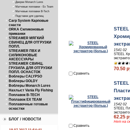
Джерки Monarch Lures
Матчевые поплавки - Ex Team
Матчевые поплавки B-Tech
Подставки для удилищ
Carp System Карповые
снасти
STEEL
ORKA Силиконовые
приманки
Хроми
STREAMER МЯГКИЙ
СВИНЕЦ ДЛЯ ОТГРУЗКИ
экстра
ПОПЛ.
1541 02
STREAMER ПВХ И
STEEL Х
СИЛИКОНОВЫЕ
экстракто
АКСЕССУАРЫ
STREAMER СВИНЦ.
ГРУЗИЛА ДЛЯ ОТГРУЗКИ
70.50 р
ПОПЛ. ОСНАСТОК
Сравнить
Воблеры CALYPSO
Воблеры GOLDY
STEEL
Воблеры Monarch Lures
Нахлыст Vania Fly Fishing
Пласт
Поплавок B-TECH
экстра
Поплавок EX TEAM
Поплавочные готовые
1542 02
STEEL П
оснастки
экстракто
62.25 р
БЛОГ / НОВОСТИ
Нет на с
Сравнить