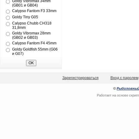
Goldy Vibromax 34mm
(GB01 и GB04)
Calypso Fantom F3 33mm
Goldy Tiny G05
Calypso Chubb CH318
31,8mm
Goldy Vibromax 28mm
(GB02 и GB03)
Calypso Fantom F4 45mm
Goldy Goldfish 55mm (G06
и G07)
Зарегистрироваться
Вход с паролем
©
Рыболовный
Работает на основе
скрип