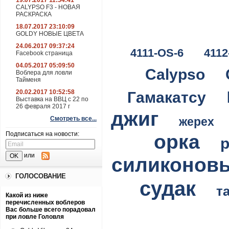
19.07.2017 11:54:41
CALYPSO F3 - НОВАЯ
РАСКРАСКА
18.07.2017 23:10:09
GOLDY НОВЫЕ ЦВЕТА
24.06.2017 09:37:24
4111-OS-6
4112
Facebook страница
04.05.2017 05:09:50
Calypso
Воблера для ловли
Тайменя
20.02.2017 10:52:58
Гамакатсу
Выставка на ВВЦ с 22 по
26 февраля 2017 г
джиг
Смотреть все...
жерех
Подписаться на новости:
орка
или
силиконов
ГОЛОСОВАНИЕ
судак
т
Какой из ниже
перечисленных воблеров
Вас больше всего порадовал
при ловле Головля