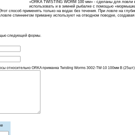
«ORKA TWISTING WORM 100 мм» - сделаны для ловли вс
использовать и в зимней рыбалке с помощью «мормышки
Этот способ применять только на водах без течения. При ловле на глуб
 ловле спиннингом приманку используют на отводном поводке, создавая
ощью следующей формы.
сы относительно ORKA приманка Twisting Worms 3002-TW-10 100мм B (25шт)
ке