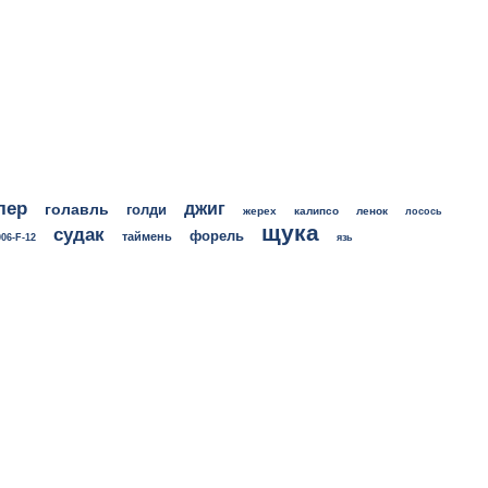
лер
джиг
голавль
голди
жерех
калипсо
ленок
лосось
щука
судак
форель
таймень
06-F-12
язь