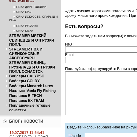
3002-TW-10 100мм
ORKA ДЖИГ ГОЛОВКИ
«дать жизни» короткими подсечками. 
ORKA ЕРШ
арому животного происхождения. При
ORKA ИСКУССТВ. ОПАРЫШ И
ИКРА
Есть вопросы?
ORKA РУСАЛКА
ORKA ЮБКА
STREAMER МЯГКИЙ
Вы можете задать нам вопрос(ы) с пом
СВИНЕЦ ДЛЯ ОТГРУЗКИ
Имя:
ПОПЛ.
STREAMER ПВХ И
СИЛИКОНОВЫЕ
Email
АКСЕССУАРЫ
STREAMER СВИНЦ.
ГРУЗИЛА ДЛЯ ОТГРУЗКИ
Пожалуйста, сформулируйте Ваши вопро
ПОПЛ. ОСНАСТОК
Воблеры CALYPSO
Воблеры GOLDY
Воблеры Monarch Lures
Нахлыст Vania Fly Fishing
Поплавок B-TECH
Поплавок EX TEAM
Поплавочные готовые
оснастки
БЛОГ / НОВОСТИ
Введите число, изображенное на рисун
19.07.2017 11:54:41