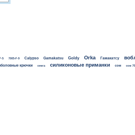
воб
Orka
Goldy
Calypso
Gamakatsu
Гамакатсу
F-5
7005-F-9
силиконовые приманки
боловные крючки
сом
семга
сом 70