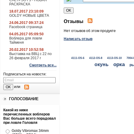
CALYPSO F3 - НОВАЯ
РАСКРАСКА
18.07.2017 23:10:09
GOLDY НОВЫЕ ЦВЕТА
Отзывы
24.06.2017 09:37:24
Facebook страница
Нет отзывов об этом продукте
04.05.2017 05:09:50
Воблера для ловли
Написать отзыв
Тайменя
20.02.2017 10:52:58
Выставка на ВВЦ с 22 по
26 февраля 2017 г
4111-OS-6
4112-OS-8
4113-OS-10
7004-
окунь
орка
ры
Смотреть все...
Подписаться на новости:
или
ГОЛОСОВАНИЕ
Какой из ниже
перечисленных воблеров
Вас больше всего порадовал
при ловле Головля
Goldy Vibromax 34mm