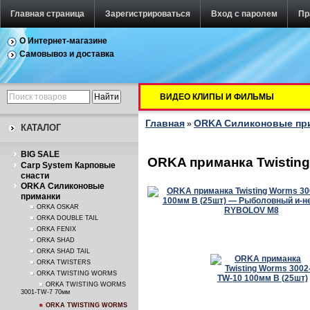
Главная страница
Зарегистрироваться
Вход с паролем
Пр
О Интернет-магазине
Самовывоз и доставка
ВИДЕО КЛИПЫ И ФИЛЬМЫ
Главная
ORKA Силиконовые пр
»
КАТАЛОГ
BIG SALE
ORKA приманка Twisting
Carp System Карповые
снасти
ORKA Силиконовые
приманки
ORKA OSKAR
ORKA DOUBLE TAIL
ORKA FENIX
ORKA SHAD
ORKA SHAD TAIL
ORKA TWISTERS
ORKA TWISTING WORMS
ORKA TWISTING WORMS
3001-TW-7 70мм
ORKA TWISTING WORMS