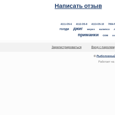
Написать отзыв
4111-OS-6
4112-OS-8
4113-OS-10
7004-
джиг
голди
жерех
калипсо
приманки
сом
со
Зарегистрироваться
Вход с паролем
©
Рыболовный
Работает на