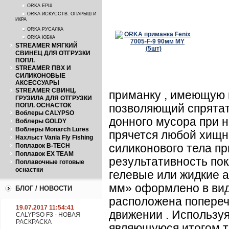
ORKA ЕРШ
ORKA ИСКУССТВ. ОПАРЫШ И
ИКРА
ORKA РУСАЛКА
ORKA ЮБКА
STREAMER МЯГКИЙ
СВИНЕЦ ДЛЯ ОТГРУЗКИ
ПОПЛ.
STREAMER ПВХ И
СИЛИКОНОВЫЕ
АКСЕССУАРЫ
STREAMER СВИНЦ.
приманку , имеющую 
ГРУЗИЛА ДЛЯ ОТГРУЗКИ
ПОПЛ. ОСНАСТОК
позволяющий спрятат
Воблеры CALYPSO
донного мусора при н
Воблеры GOLDY
Воблеры Monarch Lures
прячется любой хищни
Нахлыст Vania Fly Fishing
Поплавок B-TECH
силиконового тела пр
Поплавок EX TEAM
результативность пок
Поплавочные готовые
оснастки
гелевые или жидкие 
мм» оформлено в вид
БЛОГ / НОВОСТИ
расположена попереч
19.07.2017 11:54:41
движении . Использу
CALYPSO F3 - НОВАЯ
РАСКРАСКА
являющуюся итогом т