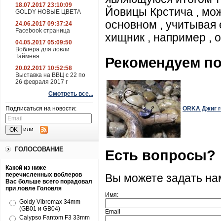
18.07.2017 23:10:09
Йовицы Крстича , мо
GOLDY НОВЫЕ ЦВЕТА
основном , учитывая 
24.06.2017 09:37:24
Facebook страница
хищник , например , о
04.05.2017 05:09:50
Воблера для ловли
Тайменя
Рекомендуем п
20.02.2017 10:52:58
Выставка на ВВЦ с 22 по
26 февраля 2017 г
Смотреть все...
Подписаться на новости:
ORKA Джиг го
или
ГОЛОСОВАНИЕ
Есть вопросы?
Какой из ниже
перечисленных воблеров
Вы можете задать н
Вас больше всего порадовал
при ловле Головля
Имя:
Goldy Vibromax 34mm
(GB01 и GB04)
Email
Calypso Fantom F3 33mm