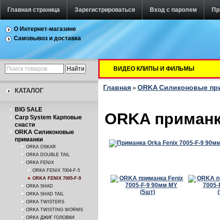
Главная страница
Зарегистрироваться
Вход с паролем
Пр
О Интернет-магазине
Самовывоз и доставка
ВИДЕО КЛИПЫ И ФИЛЬМЫ
Главная
ORKA Силиконовые пр
»
КАТАЛОГ
BIG SALE
ORKA приманка
Carp System Карповые
снасти
ORKA Силиконовые
приманки
ORKA OSKAR
ORKA DOUBLE TAIL
ORKA FENIX
ORKA FENIX 7004-F-5
ORKA FENIX 7005-F-9
ORKA SHAD
ORKA SHAD TAIL
ORKA TWISTERS
ORKA TWISTING WORMS
ORKA ДЖИГ ГОЛОВКИ