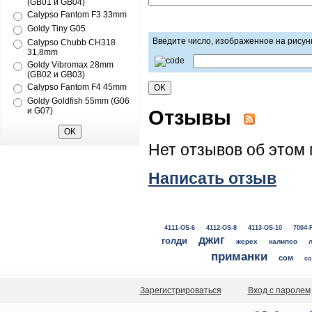
(GB01 и GB04)
Calypso Fantom F3 33mm
Goldy Tiny G05
Введите число, изображенное на рисун
Calypso Chubb CH318
31,8mm
Goldy Vibromax 28mm
(GB02 и GB03)
Calypso Fantom F4 45mm
Goldy Goldfish 55mm (G06
Отзывы
и G07)
Нет отзывов об этом 
Написать отзыв
4111-OS-6
4112-OS-8
4113-OS-10
7004-
джиг
голди
жерех
калипсо
приманки
сом
со
Зарегистрироваться
Вход с паролем