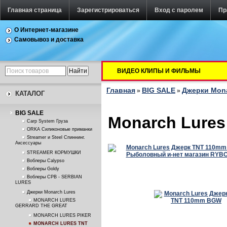
Главная страница
Зарегистрироваться
Вход с паролем
Пр
О Интернет-магазине
Самовывоз и доставка
ВИДЕО КЛИПЫ И ФИЛЬМЫ
Главная
BIG SALE
Джерки Mona
»
»
КАТАЛОГ
BIG SALE
Monarch Lure
Carp System Груза
ORKA Силиконовые приманки
Streamer и Steel Спиннинг.
Аксессуары
STREAMER КОРМУШКИ
Воблеры Calypso
Воблеры Goldy
Воблеры СРВ - SERBIAN
LURES
Джерки Monarch Lures
MONARCH LURES
GERRARD THE GREAT
MONARCH LURES PIKER
MONARCH LURES TNT