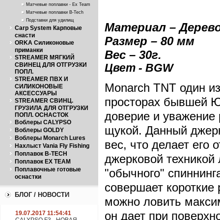
Матчевые поплавки - Ex Team
Матчевые поплавки B-Tech
Подставки для удилищ
Материал – Дерев
Carp System Карповые
снасти
Размер – 80 м
м
ORKA Силиконовые
приманки
Вес – 30г.
STREAMER МЯГКИЙ
СВИНЕЦ ДЛЯ ОТГРУЗКИ
Цвет - BGW
ПОПЛ.
STREAMER ПВХ И
Monarch TNT один из
СИЛИКОНОВЫЕ
АКСЕССУАРЫ
просторах бывшей Ю
STREAMER СВИНЦ.
ГРУЗИЛА ДЛЯ ОТГРУЗКИ
доверие и уважение
ПОПЛ. ОСНАСТОК
Воблеры CALYPSO
щукой. Данный джер
Воблеры GOLDY
Воблеры Monarch Lures
вес, что делает его
Нахлыст Vania Fly Fishing
Поплавок B-TECH
джерковой техникой 
Поплавок EX TEAM
Поплавочные готовые
"обычного" спиннинг
оснастки
совершает короткие 
БЛОГ / НОВОСТИ
можно ловить максим
он дает при поверхн
19.07.2017 11:54:41