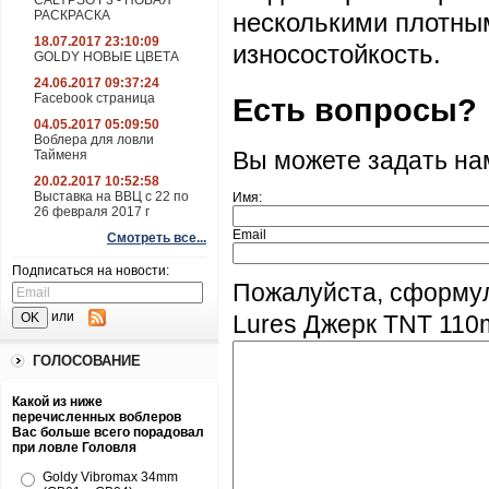
CALYPSO F3 - НОВАЯ
РАСКРАСКА
несколькими плотным
18.07.2017 23:10:09
износостойкость.
GOLDY НОВЫЕ ЦВЕТА
24.06.2017 09:37:24
Facebook страница
Есть вопросы?
04.05.2017 05:09:50
Воблера для ловли
Тайменя
Вы можете задать н
20.02.2017 10:52:58
Выставка на ВВЦ с 22 по
Имя:
26 февраля 2017 г
Email
Смотреть все...
Подписаться на новости:
Пожалуйста, сформу
или
Lures Джерк TNT 11
ГОЛОСОВАНИЕ
Какой из ниже
перечисленных воблеров
Вас больше всего порадовал
при ловле Головля
Goldy Vibromax 34mm