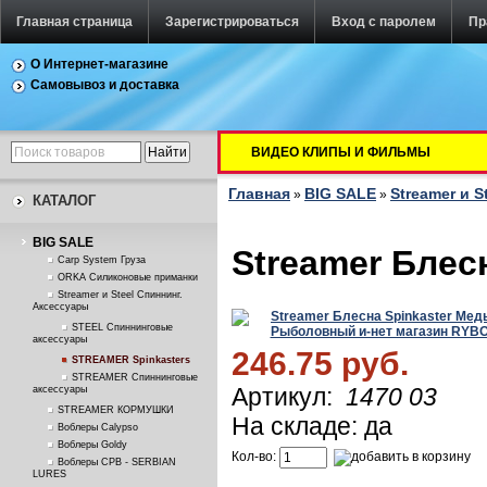
Главная страница
Зарегистрироваться
Вход с паролем
Пр
О Интернет-магазине
Самовывоз и доставка
ВИДЕО КЛИПЫ И ФИЛЬМЫ
Главная
BIG SALE
Streamer и S
»
»
КАТАЛОГ
BIG SALE
Streamer Блес
Carp System Груза
ORKA Силиконовые приманки
Streamer и Steel Спиннинг.
Аксессуары
STEEL Спиннинговые
аксессуары
246.75 руб.
STREAMER Spinkasters
STREAMER Спиннинговые
Артикул:
1470 03
аксессуары
STREAMER КОРМУШКИ
На складе: да
Воблеры Calypso
Воблеры Goldy
Кол-во:
Воблеры СРВ - SERBIAN
LURES