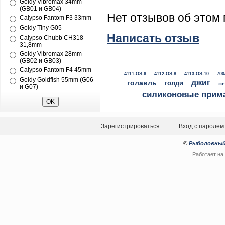
Goldy Vibromax 34mm
(GB01 и GB04)
Нет отзывов об этом 
Calypso Fantom F3 33mm
Goldy Tiny G05
Написать отзыв
Calypso Chubb CH318
31,8mm
Goldy Vibromax 28mm
(GB02 и GB03)
Calypso Fantom F4 45mm
4111-OS-6
4112-OS-8
4113-OS-10
700
Goldy Goldfish 55mm (G06
джиг
голавль
голди
же
и G07)
силиконовые прим
Зарегистрироваться
Вход с паролем
©
Рыболовный
Работает на