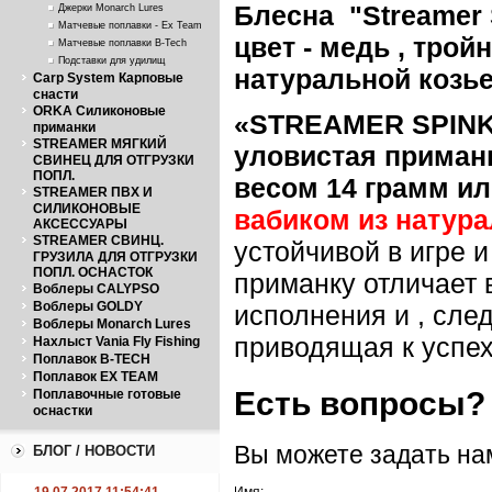
Блесна "Streamer S
Джерки Monarch Lures
Матчевые поплавки - Ex Team
цвет - медь , тро
Матчевые поплавки B-Tech
Подставки для удилищ
натуральной козье
Carp System Карповые
снасти
ORKA Силиконовые
«
STREAMER
SPINK
приманки
STREAMER МЯГКИЙ
уловистая приман
СВИНЕЦ ДЛЯ ОТГРУЗКИ
ПОПЛ.
весом 14 грамм и
STREAMER ПВХ И
СИЛИКОНОВЫЕ
вабиком из натур
АКСЕССУАРЫ
STREAMER СВИНЦ.
устойчивой в игре 
ГРУЗИЛА ДЛЯ ОТГРУЗКИ
ПОПЛ. ОСНАСТОК
приманку отличает 
Воблеры CALYPSO
Воблеры GOLDY
исполнения и , сле
Воблеры Monarch Lures
приводящая к успех
Нахлыст Vania Fly Fishing
Поплавок B-TECH
Поплавок EX TEAM
Есть вопросы?
Поплавочные готовые
оснастки
Вы можете задать н
БЛОГ / НОВОСТИ