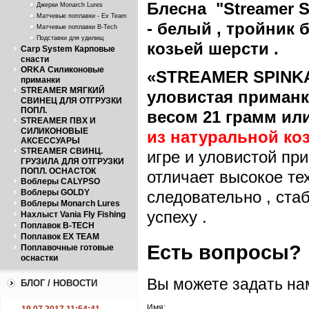
Блесна "Streamer Sp
Джерки Monarch Lures
Матчевые поплавки - Ex Team
- белый , тройник
Матчевые поплавки B-Tech
Подставки для удилищ
козьей шерсти .
Carp System Карповые
снасти
ORKA Силиконовые
«
STREAMER
SPINK
приманки
STREAMER МЯГКИЙ
уловистая приманк
СВИНЕЦ ДЛЯ ОТГРУЗКИ
ПОПЛ.
весом
21
г
рамм ил
STREAMER ПВХ И
СИЛИКОНОВЫЕ
из натуральной ко
АКСЕССУАРЫ
STREAMER СВИНЦ.
игре и уловистой пр
ГРУЗИЛА ДЛЯ ОТГРУЗКИ
ПОПЛ. ОСНАСТОК
отличает высокое те
Воблеры CALYPSO
Воблеры GOLDY
следовательно , ста
Воблеры Monarch Lures
успеху .
Нахлыст Vania Fly Fishing
Поплавок B-TECH
Поплавок EX TEAM
Есть вопросы?
Поплавочные готовые
оснастки
Вы можете задать н
БЛОГ / НОВОСТИ
Имя: