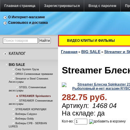
Главная страница
Зарегистрироваться
Вход с паролем
Пр
О Интернет-магазине
Самовывоз и доставка
ВИДЕО КЛИПЫ И ФИЛЬМЫ
Главная
BIG SALE
Streamer и S
»
»
КАТАЛОГ
BIG SALE
Streamer Блесн
Carp System Груза
ORKA Силиконовые приманки
Streamer и Steel Спиннинг.
Аксессуары
STEEL Спиннинговые
аксессуары
282.75 руб.
STREAMER Spinkasters
STREAMER Спиннинговые
Артикул:
1468 04
аксессуары
STREAMER КОРМУШКИ
На складе: да
Воблеры Calypso
Воблеры Goldy
Кол-во:
Воблеры СРВ - SERBIAN
LURES