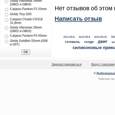
Goldy Vibromax 34mm
(GB01 и GB04)
Нет отзывов об этом 
Calypso Fantom F3 33mm
Goldy Tiny G05
Написать отзыв
Calypso Chubb CH318
31,8mm
Goldy Vibromax 28mm
(GB02 и GB03)
Calypso Fantom F4 45mm
4111-OS-6
4112-OS-8
4113-OS-10
700
Goldy Goldfish 55mm (G06
джиг
голавль
голди
же
и G07)
силиконовые прим
Зарегистрироваться
Вход с паролем
©
Рыболовный
Работает на