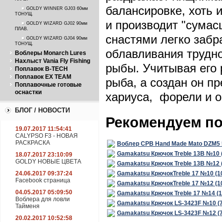
ПЛАВ.
балансировке, хоть 
GOLDY WINNER GJ03 60мм
ТОНУЩ.
и производит "сумас
GOLDY WIZARD GJ02 90мм
ПЛАВ.
снастями легко забр
GOLDY WIZARD GJ04 90мм
ТОНУЩ.
облавливания
трудн
Воблеры Monarch Lures
Нахлыст Vania Fly Fishing
рыбы. Учитывая его 
Поплавок B-TECH
Поплавок EX TEAM
рыба, а создан он пр
Поплавочные готовые
оснастки
хариуса, форели и о
БЛОГ / НОВОСТИ
Рекомендуем п
19.07.2017 11:54:41
CALYPSO F3 - НОВАЯ
РАСКРАСКА
Воблер CPB Hand Made Mato DZM5 
Gamakatsu Крючок Treble 13B №10 
18.07.2017 23:10:09
GOLDY НОВЫЕ ЦВЕТА
Gamakatsu Крючок Treble 13B №12 
24.06.2017 09:37:24
Gamakatsu КрючокTreble 17 №10 (1
Facebook страница
Gamakatsu КрючокTreble 17 №12 (1
04.05.2017 05:09:50
Gamakatsu Крючок Treble 17 №14 (
Воблера для ловли
Gamakatsu Крючок LS-3423F №10 (
Тайменя
Gamakatsu Крючок LS-3423F №12 (
20.02.2017 10:52:58