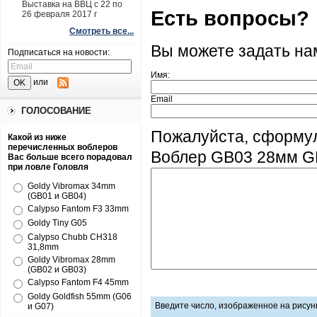
Выставка на ВВЦ с 22 по
Есть вопросы?
26 февраля 2017 г
Смотреть все...
Вы можете задать н
Подписаться на новости:
Имя:
или
Email
ГОЛОСОВАНИЕ
Пожалуйста, сформул
Какой из ниже
перечисленных воблеров
Воблер GB03 28мм GB
Вас больше всего порадовал
при ловле Головля
Goldy Vibromax 34mm
(GB01 и GB04)
Calypso Fantom F3 33mm
Goldy Tiny G05
Calypso Chubb CH318
31,8mm
Goldy Vibromax 28mm
(GB02 и GB03)
Calypso Fantom F4 45mm
Goldy Goldfish 55mm (G06
Введите число, изображенное на рисун
и G07)