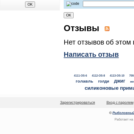
Отзывы
Нет отзывов об этом 
Написать отзыв
4111-OS-6
4112-OS-8
4113-OS-10
700
джиг
голавль
голди
же
силиконовые прим
Зарегистрироваться
Вход с паролем
©
Рыболовный
Работает на