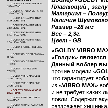
GOLDY CHALLENGER GP01
Плавающий , заглу
130мм ПЛАВ.
GOLDY CHALLENGER GP02
Материал – Полеу
130мм ТОНУЩ.
GOLDY EXTRA BAIT G14P
Наличие Шумового
0,7м 140мм ПЛАВ.
Размер –28 м
м
GOLDY EXTRA BAIT G14S
2,5м 140мм ПЛАВ.
Вес – 2,3г.
GOLDY EXTRA BAIT G19P
0,7м 190мм ПЛАВ.
Цвет - GB
GOLDY EXTRA BAIT G19S
2,5м 190мм ПЛАВ.
GOLDY FIGHTER G01 35мм
«
GOLDY
VIBRO
MA
ПЛАВ.
GOLDY GOLDFISH G06 55мм
«Голдик» является
ПЛАВ.
GOLDY GOLDFISH G07 55мм
Данный воблер вы
ТОНУЩ.
GOLDY TINY G05 38мм
прочие модели
«GO
ТОНУЩ.
GOLDY VIBRO MAX GB01
что гарантирует воб
34мм ТОНУЩ.
GOLDY VIBRO MAX GB02
из
«
VIBRO
MAX
»
во
28мм ТОНУЩ.
и не требует каких 
GOLDY VIBRO MAX GB03
28мм ПЛАВ.
ловли. Содержит аку
GOLDY VIBRO MAX GB04
34мм ПЛАВ.
раздражает хищника
GOLDY WINNER GJ01 60мм