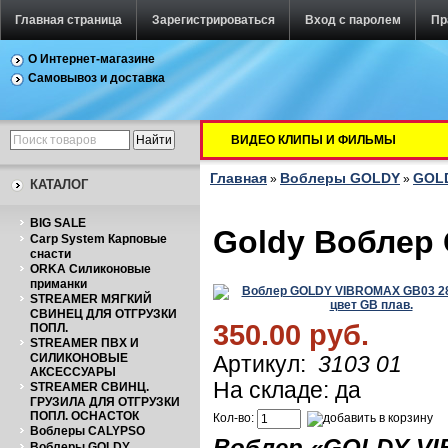
Главная страница
Зарегистрироваться
Вход с паролем
Пр
О Интернет-магазине
Самовывоз и доставка
ВИДЕО КЛИПЫ И ФИЛЬМЫ
Главная
Воблеры GOLDY
GOLD
»
»
КАТАЛОГ
BIG SALE
Goldy Воблер 
Carp System Карповые
снасти
ORKA Силиконовые
приманки
STREAMER МЯГКИЙ
СВИНЕЦ ДЛЯ ОТГРУЗКИ
350.00 руб.
ПОПЛ.
STREAMER ПВХ И
СИЛИКОНОВЫЕ
Артикул:
3103 01
АКСЕССУАРЫ
На складе: да
STREAMER СВИНЦ.
ГРУЗИЛА ДЛЯ ОТГРУЗКИ
ПОПЛ. ОСНАСТОК
Кол-во:
Воблеры CALYPSO
Воблер «
GOLDY
V
Воблеры GOLDY