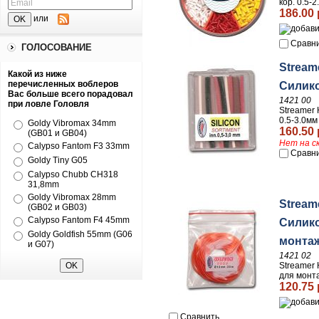
кор. 0.5-
186.00 
или
Сравн
ГОЛОСОВАНИЕ
Stream
Какой из ниже
перечисленных воблеров
Силико
Вас больше всего порадовал
1421 00
при ловле Головля
Streamer
0.5-3.0мм
Goldy Vibromax 34mm
160.50 
(GB01 и GB04)
Нет на с
Calypso Fantom F3 33mm
Сравн
Goldy Tiny G05
Calypso Chubb CH318
31,8mm
Goldy Vibromax 28mm
Stream
(GB02 и GB03)
Calypso Fantom F4 45mm
Силик
Goldy Goldfish 55mm (G06
монтаж
и G07)
1421 02
Streamer
для монт
120.75 
Сравнить