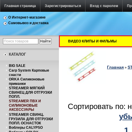
Главная страница
Зарегистрироваться
Вход с паролем
Пр
О Интернет-магазине
Самовывоз и доставка
ВИДЕО КЛИПЫ И ФИЛЬМЫ
КАТАЛОГ
BIG SALE
Главная
S
»
Carp System Карповые
снасти
ORKA Силиконовые
приманки
STREAMER МЯГКИЙ
СВИНЕЦ ДЛЯ ОТГРУЗКИ
ПОПЛ.
STREAMER ПВХ И
Сортировать по: 
СИЛИКОНОВЫЕ
АКСЕССУАРЫ
уб
STREAMER СВИНЦ.
ГРУЗИЛА ДЛЯ ОТГРУЗКИ
ПОПЛ. ОСНАСТОК
Воблеры CALYPSO
1