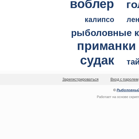
воблер
го
калипсо
ле
рыболовные 
приманки
судак
та
Зарегистрироваться
Вход с паролем
©
Рыболовный
Работает на основе
скрип