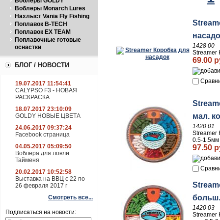
Воблеры GOLDY
Воблеры Monarch Lures
Нахлыст Vania Fly Fishing
Stream
Поплавок B-TECH
Поплавок EX TEAM
насадо
Поплавочные готовые
1428 00
оснастки
Streamer 
69.00 р
БЛОГ / НОВОСТИ
Сравн
19.07.2017 11:54:41
CALYPSO F3 - НОВАЯ
РАСКРАСКА
Stream
18.07.2017 23:10:09
мал. ко
GOLDY НОВЫЕ ЦВЕТА
1420 01
24.06.2017 09:37:24
Streamer 
Facebook страница
0.5-1.5мм
04.05.2017 05:09:50
97.50 р
Воблера для ловли
Тайменя
Сравн
20.02.2017 10:52:58
Выставка на ВВЦ с 22 по
Stream
26 февраля 2017 г
больш.
Смотреть все...
1420 03
Подписаться на новости:
Streamer