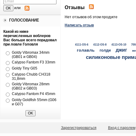
Отзывы
или
Нет отзывов об этом продукте
ГОЛОСОВАНИЕ
Написать отзыв
Какой из ниже
перечисленных воблеров
Вас больше всего порадовал
при ловле Головля
4111-OS-6
4112-OS-8
4113-OS-10
700
джиг
голавль
голди
же
Goldy Vibromax 34mm
силиконовые прим
(GB01 и GB04)
Calypso Fantom F3 33mm
Goldy Tiny G05
Calypso Chubb CH318
31,8mm
Goldy Vibromax 28mm
(GB02 и GB03)
Calypso Fantom F4 45mm
Goldy Goldfish 55mm (G06
и G07)
Зарегистрироваться
Вход с паролем