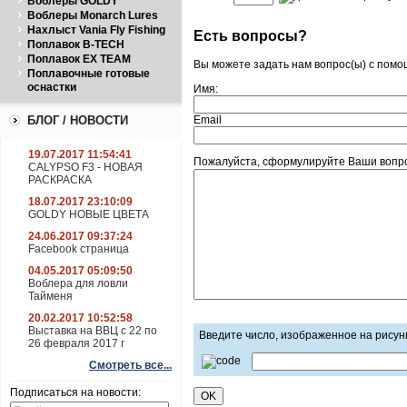
Воблеры GOLDY
Воблеры Monarch Lures
Нахлыст Vania Fly Fishing
Есть вопросы?
Поплавок B-TECH
Поплавок EX TEAM
Вы можете задать нам вопрос(ы) с пом
Поплавочные готовые
оснастки
Имя:
БЛОГ / НОВОСТИ
Email
19.07.2017 11:54:41
Пожалуйста, сформулируйте Ваши вопро
CALYPSO F3 - НОВАЯ
РАСКРАСКА
18.07.2017 23:10:09
GOLDY НОВЫЕ ЦВЕТА
24.06.2017 09:37:24
Facebook страница
04.05.2017 05:09:50
Воблера для ловли
Тайменя
20.02.2017 10:52:58
Выставка на ВВЦ с 22 по
Введите число, изображенное на рисун
26 февраля 2017 г
Смотреть все...
Подписаться на новости: