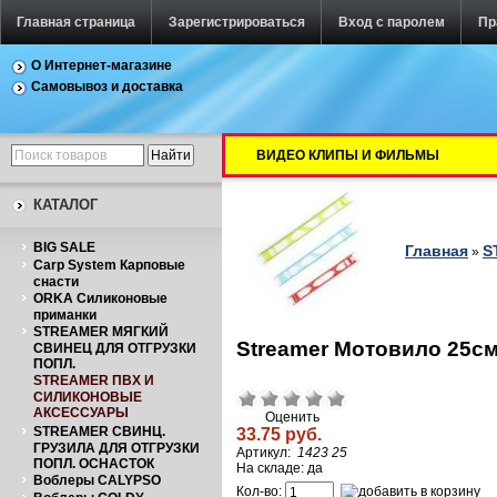
Главная страница
Зарегистрироваться
Вход с паролем
Пр
О Интернет-магазине
Самовывоз и доставка
ВИДЕО КЛИПЫ И ФИЛЬМЫ
КАТАЛОГ
BIG SALE
Главная
S
»
Carp System Карповые
снасти
ORKA Силиконовые
приманки
STREAMER МЯГКИЙ
Streamer Мотовило 25с
СВИНЕЦ ДЛЯ ОТГРУЗКИ
ПОПЛ.
STREAMER ПВХ И
СИЛИКОНОВЫЕ
АКСЕССУАРЫ
Оценить
STREAMER СВИНЦ.
33.75 руб.
ГРУЗИЛА ДЛЯ ОТГРУЗКИ
Артикул:
1423 25
ПОПЛ. ОСНАСТОК
На складе: да
Воблеры CALYPSO
Кол-во: