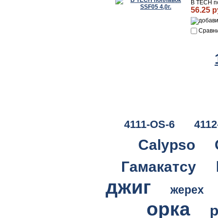
B TECH по
56.25 р
Сравн
4111-OS-6
4112
Calypso
Гамакатсу
джиг
жерех
орка