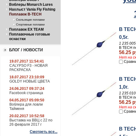
Воблеры Monarch Lures
Нахлыст Vania Fly Fishing
Поплавок B-TECH
Скользящие поплавки
Спортивные поплавки
B TECH
Поплавок EX TEAM
Поплавочные готовые
0,5г.
оснастки
1 235 005
B TECH по
БЛОГ / НОВОСТИ
56.25 р
Нет на с
19.07.2017 11:54:41
Сравн
CALYPSO F3 - НОВАЯ
РАСКРАСКА
18.07.2017 23:10:09
B TECH
GOLDY НОВЫЕ ЦВЕТА
1,0г.
24.06.2017 09:37:24
Facebook страница
1 235 010
B TECH по
04.05.2017 05:09:50
56.25 р
Воблера для ловли
Нет на с
Тайменя
Сравн
20.02.2017 10:52:58
Выставка на ВВЦ с 22 по
26 февраля 2017 г
B TECH
Смотреть все...