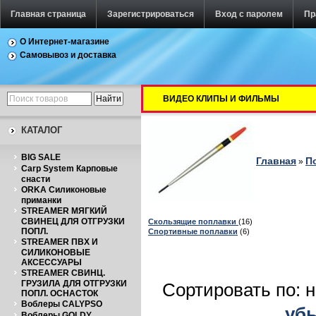
Главная страница
Зарегистрироваться
Вход с паролем
Пр
О Интернет-магазине
Самовывоз и доставка
ВИДЕО КЛИПЫ И ФИЛЬМЫ
КАТАЛОГ
BIG SALE
Главная
П
»
Carp System Карповые
снасти
ORKA Силиконовые
приманки
STREAMER МЯГКИЙ
СВИНЕЦ ДЛЯ ОТГРУЗКИ
Скользящие поплавки
(16)
ПОПЛ.
Спортивные поплавки
(6)
STREAMER ПВХ И
СИЛИКОНОВЫЕ
АКСЕССУАРЫ
STREAMER СВИНЦ.
ГРУЗИЛА ДЛЯ ОТГРУЗКИ
Сортировать по: 
ПОПЛ. ОСНАСТОК
Воблеры CALYPSO
уб
Воблеры GOLDY