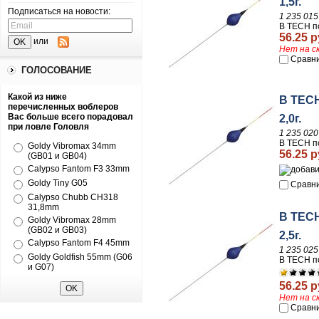
1,5г.
Подписаться на новости:
1 235 015
B TECH по
56.25 р
или
Нет на с
Сравн
ГОЛОСОВАНИЕ
Какой из ниже
B TECH
перечисленных воблеров
Вас больше всего порадовал
2,0г.
при ловле Головля
1 235 020
B TECH по
Goldy Vibromax 34mm
56.25 р
(GB01 и GB04)
Calypso Fantom F3 33mm
Goldy Tiny G05
Сравн
Calypso Chubb CH318
31,8mm
B TECH
Goldy Vibromax 28mm
(GB02 и GB03)
2,5г.
Calypso Fantom F4 45mm
1 235 025
Goldy Goldfish 55mm (G06
B TECH по
и G07)
56.25 р
Нет на с
Сравн