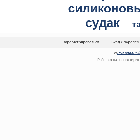
силиконов
судак
т
Зарегистрироваться
Вход с паролем
©
Рыболовный
Работает на основе
скрип