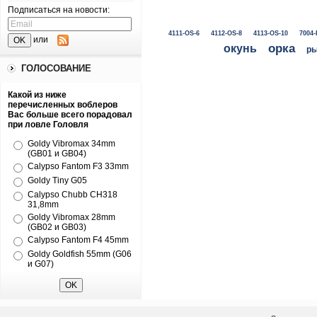
Подписаться на новости:
4111-OS-6
4112-OS-8
4113-OS-10
7004-
или
окунь
орка
ры
ГОЛОСОВАНИЕ
Какой из ниже
перечисленных воблеров
Вас больше всего порадовал
при ловле Головля
Goldy Vibromax 34mm
(GB01 и GB04)
Calypso Fantom F3 33mm
Goldy Tiny G05
Calypso Chubb CH318
31,8mm
Goldy Vibromax 28mm
(GB02 и GB03)
Calypso Fantom F4 45mm
Goldy Goldfish 55mm (G06
и G07)