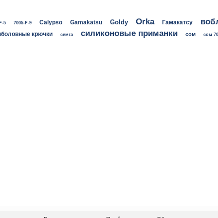
воб
Orka
Goldy
Calypso
Gamakatsu
Гамакатсу
F-5
7005-F-9
силиконовые приманки
боловные крючки
сом
семга
сом 70