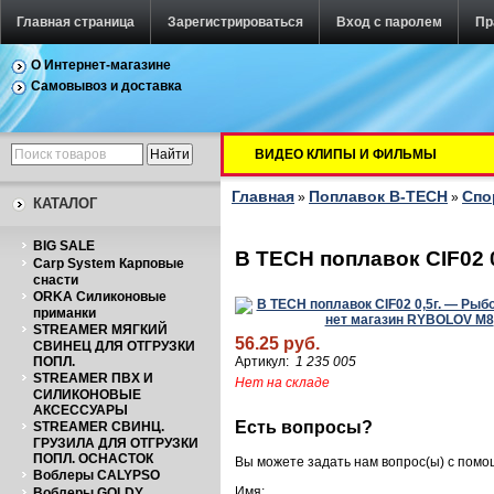
Главная страница
Зарегистрироваться
Вход с паролем
Пр
О Интернет-магазине
Самовывоз и доставка
ВИДЕО КЛИПЫ И ФИЛЬМЫ
Главная
Поплавок B-TECH
Спо
»
»
КАТАЛОГ
BIG SALE
B TECH поплавок CIF02 0
Carp System Карповые
снасти
ORKA Силиконовые
приманки
STREAMER МЯГКИЙ
56.25 руб.
СВИНЕЦ ДЛЯ ОТГРУЗКИ
ПОПЛ.
Артикул:
1 235 005
STREAMER ПВХ И
Нет на складе
СИЛИКОНОВЫЕ
АКСЕССУАРЫ
Есть вопросы?
STREAMER СВИНЦ.
ГРУЗИЛА ДЛЯ ОТГРУЗКИ
ПОПЛ. ОСНАСТОК
Вы можете задать нам вопрос(ы) с пом
Воблеры CALYPSO
Имя:
Воблеры GOLDY