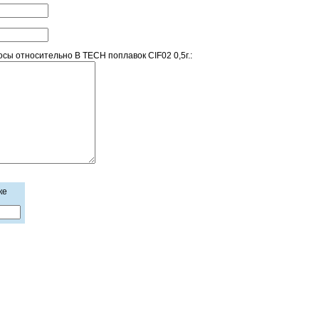
ы относительно B TECH поплавок CIF02 0,5г.:
ке