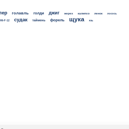
лер
джиг
голавль
голди
жерех
калипсо
ленок
лосось
щука
судак
форель
таймень
06-F-12
язь