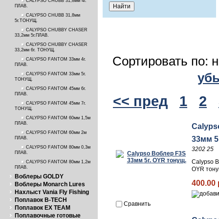
CALYPSO CHUBB 31,8мм 4г.
ПЛАВ.
CALYPSO CHUBB 31,8мм
5г.ТОНУЩ.
CALYPSO CHUBBY CHASER
33,2мм 5г.ПЛАВ.
CALYPSO CHUBBY CHASER
33,2мм 6г. ТОНУЩ.
Сортировать по: 
CALYPSO FANTOM 33мм 4г.
ПЛАВ.
уб
CALYPSO FANTOM 33мм 5г.
ТОНУЩ.
CALYPSO FANTOM 45мм 6г.
ПЛАВ.
<< пред
1
2
CALYPSO FANTOM 45мм 7г.
ТОНУЩ.
CALYPSO FANTOM 60мм 1,5м
ПЛАВ.
Calyps
CALYPSO FANTOM 60мм 2м
33мм 5
ПЛАВ.
CALYPSO FANTOM 80мм 0,3м
3202 25
ПЛАВ.
Calypso В
CALYPSO FANTOM 80мм 1,2м
ПЛАВ.
OYR тону
Воблеры GOLDY
400.00 
Воблеры Monarch Lures
Нахлыст Vania Fly Fishing
Поплавок B-TECH
Сравнить
Поплавок EX TEAM
Поплавочные готовые