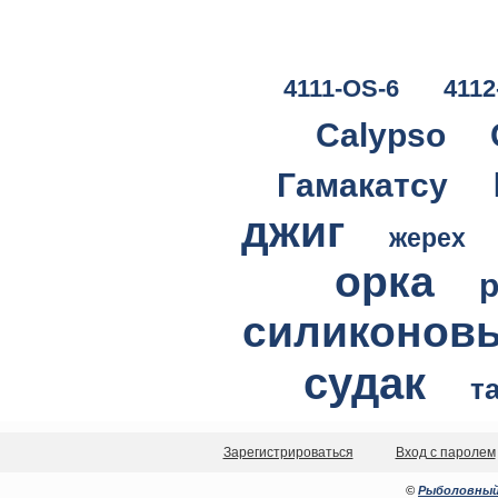
4111-OS-6
4112
Calypso
Гамакатсу
джиг
жерех
орка
силиконов
судак
т
Зарегистрироваться
Вход с паролем
©
Рыболовный