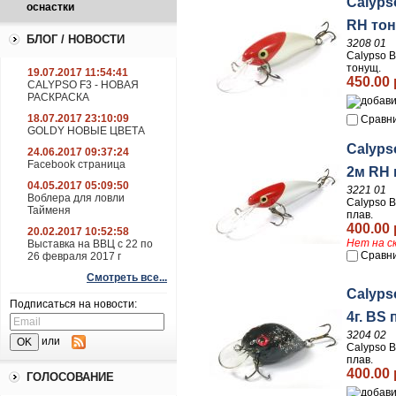
Calyps
оснастки
RH тон
БЛОГ / НОВОСТИ
3208 01
Calypso В
тонущ.
19.07.2017 11:54:41
450.00 
CALYPSO F3 - НОВАЯ
РАСКРАСКА
18.07.2017 23:10:09
Сравн
GOLDY НОВЫЕ ЦВЕТА
Calyps
24.06.2017 09:37:24
Facebook страница
2м RH 
04.05.2017 05:09:50
3221 01
Воблера для ловли
Calypso В
Тайменя
плав.
400.00 
20.02.2017 10:52:58
Нет на с
Выставка на ВВЦ с 22 по
Сравн
26 февраля 2017 г
Смотреть все...
Calyps
Подписаться на новости:
4г. BS 
3204 02
или
Calypso В
плав.
400.00 
ГОЛОСОВАНИЕ