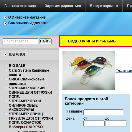
Главная страница
Зарегистрироваться
Вход с паролем
Пр
О Интернет-магазине
Самовывоз и доставка
ВИДЕО КЛИПЫ И ФИЛЬМЫ
КАТАЛОГ
BIG SALE
Главна
Carp System Карповые
снасти
ORKA Силиконовые
приманки
STREAMER МЯГКИЙ
СВИНЕЦ ДЛЯ ОТГРУЗКИ
ПОПЛ.
Поиск продукта в этой
STREAMER ПВХ И
категории
СИЛИКОНОВЫЕ
АКСЕССУАРЫ
Название
STREAMER СВИНЦ.
ГРУЗИЛА ДЛЯ ОТГРУЗКИ
Цена
от
до
ПОПЛ. ОСНАСТОК
Воблеры CALYPSO