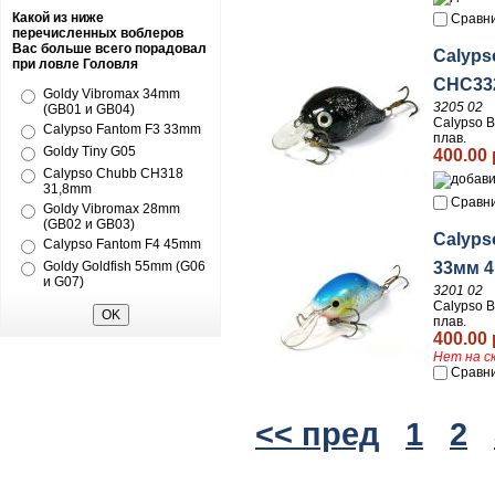
Какой из ниже
Сравн
перечисленных воблеров
Вас больше всего порадовал
Calyps
при ловле Головля
CHC332
Goldy Vibromax 34mm
3205 02
(GB01 и GB04)
Calypso 
Calypso Fantom F3 33mm
плав.
Goldy Tiny G05
400.00 
Calypso Chubb CH318
31,8mm
Сравн
Goldy Vibromax 28mm
(GB02 и GB03)
Calyps
Calypso Fantom F4 45mm
33мм 4
Goldy Goldfish 55mm (G06
и G07)
3201 02
Calypso В
плав.
400.00 
Нет на с
Сравн
<< пред
1
2