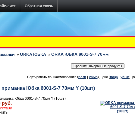
айс-лист
Обратная связь
риманки
ORKA ЮБКА
ORKA ЮБКА 6001-S-7 70мм
»
»
Сортировать по: наименованию (
возр
|
убыв
), цене (
возр
|
убыв
), р
приманка Юбка 6001-S-7 70мм Y (10шт)
иманка Юбка 6001-S-7 70мм Y (10шт)
 руб.
складе
нить