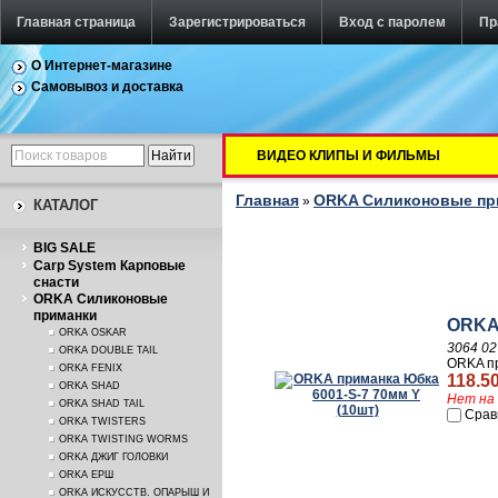
Главная страница
Зарегистрироваться
Вход с паролем
Пр
О Интернет-магазине
Самовывоз и доставка
ВИДЕО КЛИПЫ И ФИЛЬМЫ
Главная
ORKA Силиконовые п
»
КАТАЛОГ
BIG SALE
Carp System Карповые
снасти
ORKA Силиконовые
приманки
ORKA 
ORKA OSKAR
3064 02
ORKA DOUBLE TAIL
ORKA пр
ORKA FENIX
118.50
ORKA SHAD
Нет на 
ORKA SHAD TAIL
Срав
ORKA TWISTERS
ORKA TWISTING WORMS
ORKA ДЖИГ ГОЛОВКИ
ORKA ЕРШ
ORKA ИСКУССТВ. ОПАРЫШ И