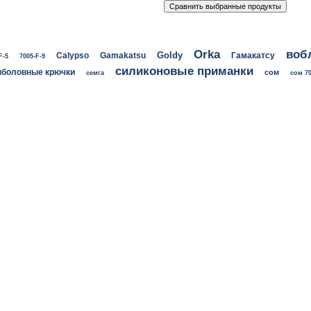
воб
Orka
Goldy
Calypso
Gamakatsu
Гамакатсу
F-5
7005-F-9
силиконовые приманки
боловные крючки
сом
семга
сом 70