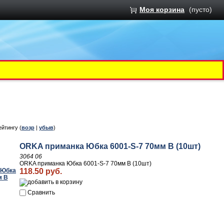
Моя корзина
(пусто)
ейтингу (
возр
|
убыв
)
ORKA приманка Юбка 6001-S-7 70мм B (10шт)
3064 06
ORKA приманка Юбка 6001-S-7 70мм B (10шт)
118.50 руб.
Сравнить