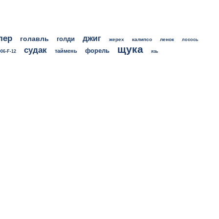
лер
джиг
голавль
голди
жерех
калипсо
ленок
лосось
щука
судак
форель
таймень
06-F-12
язь