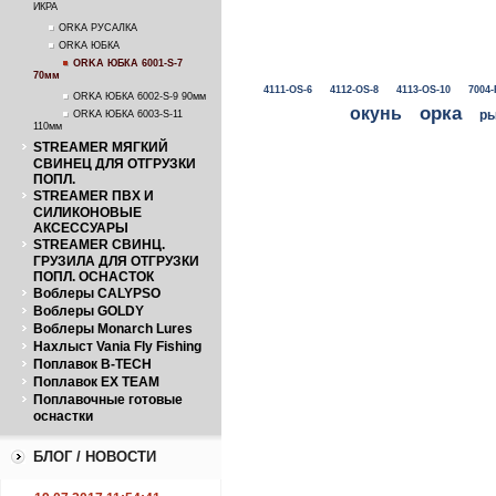
ИКРА
ORKA РУСАЛКА
ORKA ЮБКА
ORKA ЮБКА 6001-S-7
70мм
4111-OS-6
4112-OS-8
4113-OS-10
7004-
ORKA ЮБКА 6002-S-9 90мм
окунь
орка
ры
ORKA ЮБКА 6003-S-11
110мм
STREAMER МЯГКИЙ
СВИНЕЦ ДЛЯ ОТГРУЗКИ
ПОПЛ.
STREAMER ПВХ И
СИЛИКОНОВЫЕ
АКСЕССУАРЫ
STREAMER СВИНЦ.
ГРУЗИЛА ДЛЯ ОТГРУЗКИ
ПОПЛ. ОСНАСТОК
Воблеры CALYPSO
Воблеры GOLDY
Воблеры Monarch Lures
Нахлыст Vania Fly Fishing
Поплавок B-TECH
Поплавок EX TEAM
Поплавочные готовые
оснастки
БЛОГ / НОВОСТИ