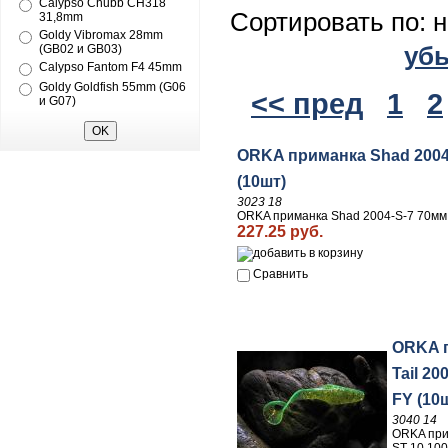
Calypso Chubb CH318
Сортировать по: 
31,8mm
Goldy Vibromax 28mm
уб
(GB02 и GB03)
Calypso Fantom F4 45mm
Goldy Goldfish 55mm (G06
<< пред
1
2
и G07)
ORKA приманка Shad 2004
(10шт)
3023 18
ORKA приманка Shad 2004-S-7 70мм
227.25 руб.
Сравнить
ORKA 
Tail 2
FY (10
3040 14
ORKA прим