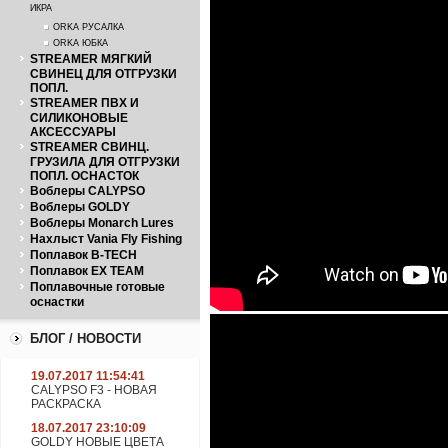
ИКРА
ORKA РУСАЛКА
ORKA ЮБКА
STREAMER МЯГКИЙ
СВИНЕЦ ДЛЯ ОТГРУЗКИ
ПОПЛ.
STREAMER ПВХ И
СИЛИКОНОВЫЕ
АКСЕССУАРЫ
STREAMER СВИНЦ.
ГРУЗИЛА ДЛЯ ОТГРУЗКИ
ПОПЛ. ОСНАСТОК
Воблеры CALYPSO
Воблеры GOLDY
Воблеры Monarch Lures
Нахлыст Vania Fly Fishing
Поплавок B-TECH
Поплавок EX TEAM
Поплавочные готовые
оснастки
БЛОГ / НОВОСТИ
19.07.2017 11:54:41
CALYPSO F3 - НОВАЯ
РАСКРАСКА
18.07.2017 23:10:09
GOLDY НОВЫЕ ЦВЕТА