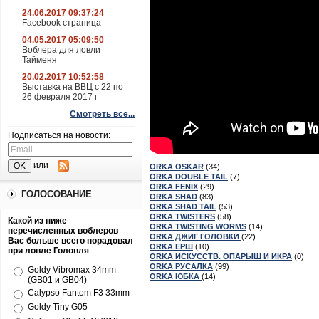
24.06.2017 09:37:24
Facebook страница
04.05.2017 05:09:50
Воблера для ловли
Тайменя
20.02.2017 10:52:58
Выставка на ВВЦ с 22 по
26 февраля 2017 г
Смотреть все...
Подписаться на новости:
или
ORKA OSKAR
(34)
ORKA DOUBLE TAIL
(7)
ORKA FENIX
(29)
ГОЛОСОВАНИЕ
ORKA SHAD
(83)
ORKA SHAD TAIL
(53)
ORKA TWISTERS
(58)
Какой из ниже
ORKA TWISTING WORMS
(14)
перечисленных воблеров
ORKA ДЖИГ ГОЛОВКИ
(22)
Вас больше всего порадовал
ORKA ЕРШ
(10)
при ловле Головля
ORKA ИСКУССТВ. ОПАРЫШ И ИКРА
(0)
ORKA РУСАЛКА
(99)
Goldy Vibromax 34mm
ORKA ЮБКА
(14)
(GB01 и GB04)
Calypso Fantom F3 33mm
Goldy Tiny G05