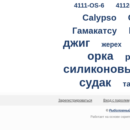
4111-OS-6
4112
Calypso
Гамакатсу
джиг
жерех
орка
силиконов
судак
т
Зарегистрироваться
Вход с паролем
©
Рыболовный
Работает на основе
скрип