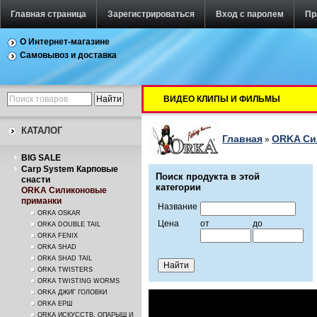
Главная страница
Зарегистрироваться
Вход с паролем
Пр
О Интернет-магазине
Самовывоз и доставка
ВИДЕО КЛИПЫ И ФИЛЬМЫ
КАТАЛОГ
Главная
ORKA Си
»
BIG SALE
Carp System Карповые
Поиск продукта в этой
снасти
категории
ORKA Силиконовые
приманки
Название
ORKA OSKAR
Цена
от
до
ORKA DOUBLE TAIL
ORKA FENIX
ORKA SHAD
ORKA SHAD TAIL
ORKA TWISTERS
ORKA TWISTING WORMS
ORKA ДЖИГ ГОЛОВКИ
ORKA ЕРШ
ORKA ИСКУССТВ. ОПАРЫШ И