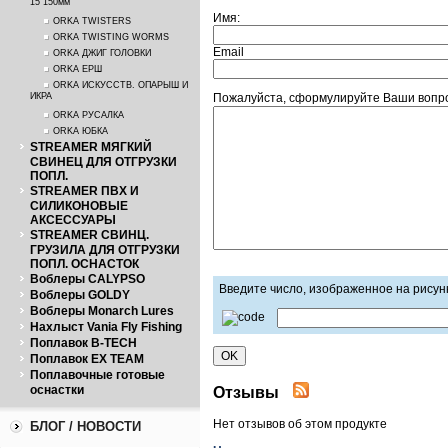
15 150мм
Имя:
ORKA TWISTERS
ORKA TWISTING WORMS
Email
ORKA ДЖИГ ГОЛОВКИ
ORKA ЕРШ
ORKA ИСКУССТВ. ОПАРЫШ И
ИКРА
Пожалуйста, сформулируйте Ваши вопрос
ORKA РУСАЛКА
ORKA ЮБКА
STREAMER МЯГКИЙ
СВИНЕЦ ДЛЯ ОТГРУЗКИ
ПОПЛ.
STREAMER ПВХ И
СИЛИКОНОВЫЕ
АКСЕССУАРЫ
STREAMER СВИНЦ.
ГРУЗИЛА ДЛЯ ОТГРУЗКИ
ПОПЛ. ОСНАСТОК
Воблеры CALYPSO
Введите число, изображенное на рисун
Воблеры GOLDY
Воблеры Monarch Lures
Нахлыст Vania Fly Fishing
Поплавок B-TECH
Поплавок EX TEAM
Поплавочные готовые
оснастки
Отзывы
Нет отзывов об этом продукте
БЛОГ / НОВОСТИ