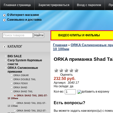
Главная страница
Зарегистрироваться
Вход с паролем
Пр
О Интернет-магазине
Самовывоз и доставка
ВИДЕО КЛИПЫ И ФИЛЬМЫ
Главная
ORKA Силиконовые пр
»
КАТАЛОГ
10 100мм
BIG SALE
ORKA приманка Shad Tail
Carp System Карповые
снасти
ORKA Силиконовые
приманки
Оценить
ORKA OSKAR
232.50 руб.
ORKA DOUBLE TAIL
Артикул:
3040 17
ORKA FENIX
На складе: да
ORKA SHAD
Кол-во:
ORKA SHAD TAIL
ORKA SHAD TAIL 2001-ST-
10 100мм
Есть вопросы?
ORKA SHAD TAIL 2011-ST-
13 130мм
Вы можете задать нам вопрос(ы) с пом
ORKA SHAD TAIL 2012-ST-