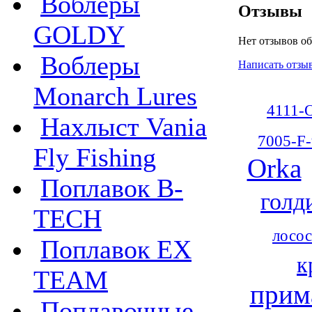
Воблеры
Отзывы
GOLDY
Нет отзывов об
Воблеры
Написать отзы
Monarch Lures
4111-
Нахлыст Vania
7005-F-
Fly Fishing
Orka
Поплавок B-
голд
TECH
лосос
Поплавок EX
к
TEAM
прим
Поплавочные