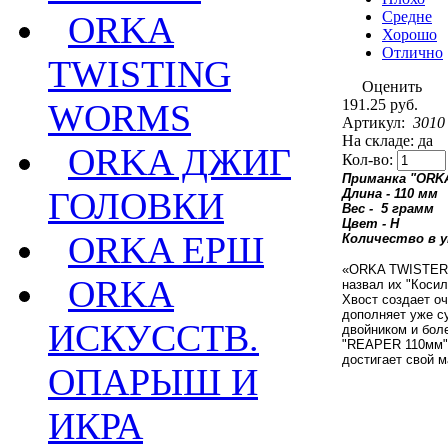
Средне
ORKA
Хорошо
Отлично
TWISTING
Оценить
191.25 руб.
WORMS
Артикул:
3010
На складе: да
ORKA ДЖИГ
Кол-во:
Приманка "ORKA
ГОЛОВКИ
Длина - 110 мм
Вес - 5 грамм
Цвет - H
ORKA ЕРШ
Количество в у
«ORKA TWISTER R
ORKA
назвал их "Косил
Хвост создает о
дополняет уже с
ИСКУССТВ.
двойником и боле
"REAPER 110мм" 
достигает свой 
ОПАРЫШ И
ИКРА