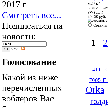
2017 г
3057 01
ORKA прима
Смотреть все...
PW (5шт)
250.50 руб.
Подписаться на
Сравнит
новости:
1
2
или
Голосование
4111-
Какой из ниже
7005-F-
перечисленных
Orka
воблеров Вас
голд