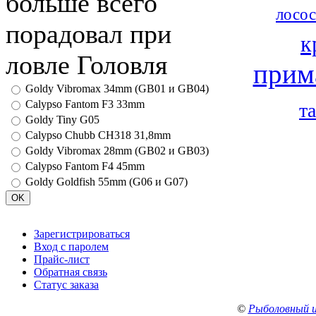
больше всего
лосос
порадовал при
к
ловле Головля
прим
Goldy Vibromax 34mm (GB01 и GB04)
Calypso Fantom F3 33mm
т
Goldy Tiny G05
Calypso Chubb CH318 31,8mm
Goldy Vibromax 28mm (GB02 и GB03)
Calypso Fantom F4 45mm
Goldy Goldfish 55mm (G06 и G07)
Зарегистрироваться
Вход с паролем
Прайс-лист
Обратная связь
Статус заказа
©
Рыболовный 