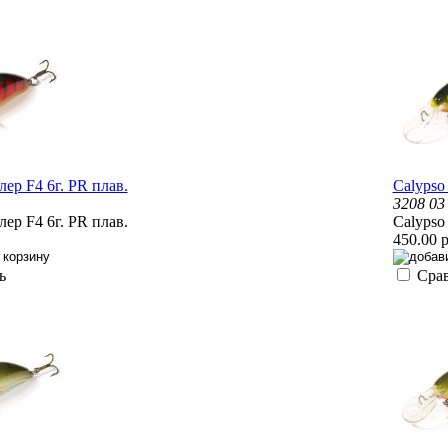
лер F4 6г. PR плав.
Calypso
3208 03
лер F4 6г. PR плав.
Calypso
450.00 р
ь
Сра