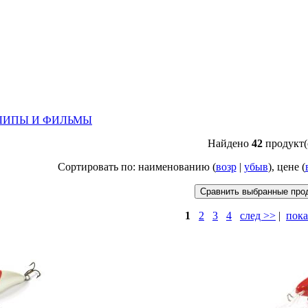
ЛИПЫ И ФИЛЬМЫ
Найдено
42
продукт(
Сортировать по: наименованию (
возр
|
убыв
), цене (
1
2
3
4
след >>
|
пока