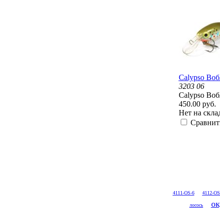
Calypso Воб
3203 06
Calypso Воб
450.00 руб.
Нет на скла
Сравнит
4111-OS-6
4112-OS
ок
лосось