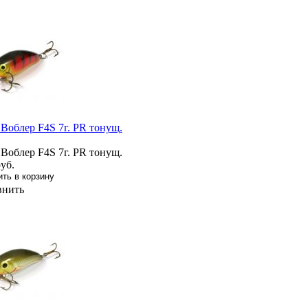
 Воблер F4S 7г. PR тонущ.
 Воблер F4S 7г. PR тонущ.
уб.
внить