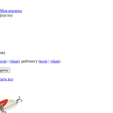
Моя корзина
(пусто)
ов)
возр
|
убыв
), рейтингу (
возр
|
убыв
)
зать все