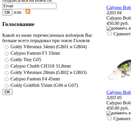
Подписаться на новости:
Calypso Вобл
или
3203 04
Calypso Вобл
450.00 руб.
Голосование
Сравнит
Какой из ниже перечисленных воблеров Вас
больше всего порадовал при ловле Головля
Goldy Vibromax 34mm (GB01 и GB04)
Calypso Fantom F3 33mm
Goldy Tiny G05
Calypso Chubb CH318 31,8mm
Goldy Vibromax 28mm (GB02 и GB03)
Calypso Fantom F4 45mm
Goldy Goldfish 55mm (G06 и G07)
Calypso Вобл
3203 05
Calypso Вобл
450.00 руб.
Сравнит