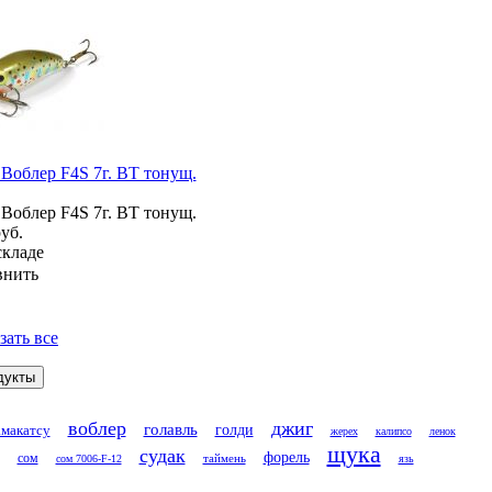
 Воблер F4S 7г. BT тонущ.
 Воблер F4S 7г. BT тонущ.
уб.
складе
внить
зать все
воблер
джиг
голавль
голди
макатсу
жерех
калипсо
ленок
щука
судак
форель
сом
таймень
сом 7006-F-12
язь