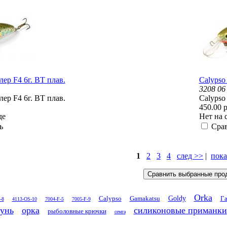
лер F4 6г. BT плав.
Calypso
3208 06
лер F4 6г. BT плав.
Calypso
450.00 р
де
Нет на 
ь
Сра
1
2
3
4
след >>
|
пока
Orka
Goldy
Calypso
Gamakatsu
Га
-8
4113-OS-10
7004-F-5
7005-F-9
унь
орка
силиконовые приманки
рыболовные крючки
семга