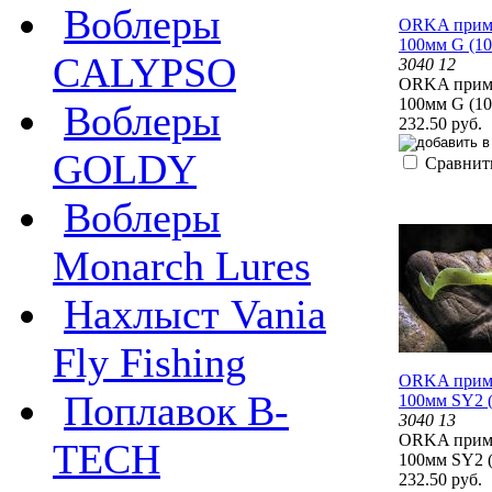
Воблеры
ORKA приман
100мм G (1
CALYPSO
3040 12
ORKA приман
100мм G (1
Воблеры
232.50 руб.
GOLDY
Сравнит
Воблеры
Monarch Lures
Нахлыст Vania
Fly Fishing
ORKA приман
Поплавок B-
100мм SY2 
3040 13
ORKA приман
TECH
100мм SY2 
232.50 руб.