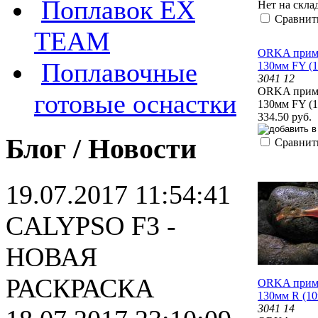
Поплавок EX
Нет на скла
Сравнит
TEAM
ORKA приман
Поплавочные
130мм FY (
3041 12
ORKA приман
готовые оснастки
130мм FY (
334.50 руб.
Блог / Новости
Сравнит
19.07.2017 11:54:41
CALYPSO F3 -
НОВАЯ
РАСКРАСКА
ORKA приман
130мм R (10
3041 14