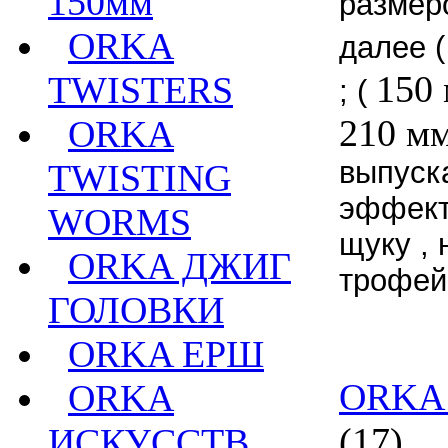
150мм
размер
ORKA
далее 
150
TWISTERS
; (
210 м
ORKA
выпуск
TWISTING
эффект
WORMS
щуку , 
ORKA ДЖИГ
трофей
ГОЛОВКИ
ORKA ЕРШ
ORKA 
ORKA
(17)
ИСКУССТВ.