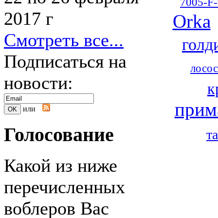
7005-F-
2017 г
Orka
Смотреть все...
голд
Подписаться на
лосос
новости:
к
прим
или
Голосование
т
Какой из ниже
перечисленных
воблеров Вас