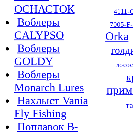
ОСНАСТОК
4111-
Воблеры
7005-F-
CALYPSO
Orka
Воблеры
голд
GOLDY
лосос
Воблеры
к
Monarch Lures
прим
Нахлыст Vania
т
Fly Fishing
Поплавок B-