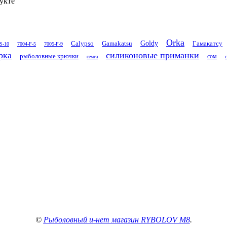
укте
Orka
Goldy
Calypso
Gamakatsu
Гамакатсу
S-10
7004-F-5
7005-F-9
рка
силиконовые приманки
рыболовные крючки
сом
семга
©
Рыболовный и-нет магазин RYBOLOV M8
.