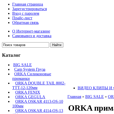
Главная страница
Зарегистрироваться
Вход с паролем
Прайс-лист
Обратная связь
О Интернет-магазине
Самовывоз и доставка
Каталог
BIG SALE
Carp System Груза
ORKA Силиконовые
приманки
ORKA DOUBLE TAIL 8002-
TTT-12-120мм
ВИДЕО КЛИПЫ И
ORKA FENIX
Главная
»
BIG SALE
»
OR
ORKA GEGULA
ORKA OSKAR 4113-OS-10
ORKA приман
100мм
ORKA OSKAR 4114-OS-13