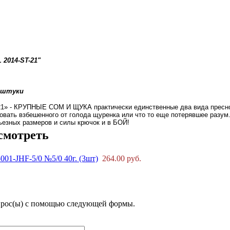
2014-ST-21"
2 штуки
» - КРУПНЫЕ СОМ И ЩУКА практически единственные два вида пресново
овать взбешенного от голода щуренка или что то еще потерявшее раз
ьезных размеров и силы крючок и в БОЙ!
смотреть
01-JHF-5/0 №5/0 40г. (3шт)
264.00 руб.
прос(ы) с помощью следующей формы.