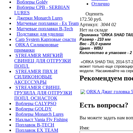
Воблеры Goldy
Отлично
Воблеры СРВ - SERBIAN
LURES
Оценить
Джерки Monarch Lures
172.50 руб.
Матчевые поплавки - Ex Team
Артикул:
3044 02
Матчевые поплавки B-Tech
Нет на складе
Подставки для удилищ
Приманка "ORKA SHAD TAIL 
Carp System Карповые снасти
Размер - 210 мм
Вес - 25,0 грамм
ORKA Силиконовые
Цвет - WBU
приманки
Количество в упаковке - 
STREAMER МЯГКИЙ
СВИНЕЦ ДЛЯ ОТГРУЗКИ
«ORKA SHAD TAIL 2014-ST-21
ПОПЛ.
может только еще спровоцир
модели. Насаживайте на сер
STREAMER ПВХ И
Рекомендуем по
СИЛИКОНОВЫЕ
АКСЕССУАРЫ
STREAMER СВИНЦ.
ORKA Джиг головка 50
ГРУЗИЛА ДЛЯ ОТГРУЗКИ
ПОПЛ. ОСНАСТОК
Воблеры CALYPSO
Есть вопросы?
Воблеры GOLDY
Воблеры Monarch Lures
Вы можете задать нам во
Нахлыст Vania Fly Fishing
Поплавок B-TECH
Имя:
Поплавок EX TEAM