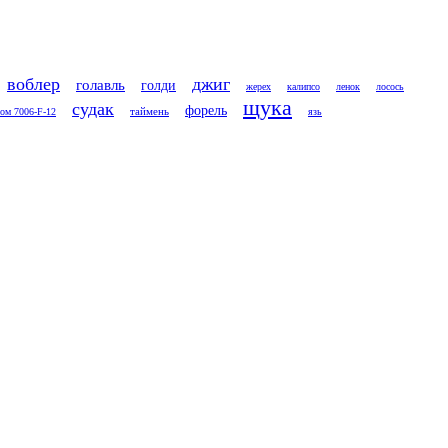
воблер
джиг
голавль
голди
жерех
калипсо
ленок
лосось
щука
судак
форель
таймень
сом 7006-F-12
язь