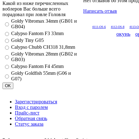
Нет отзывов об этом прод
Какой из ниже перечисленных
воблеров Вас больше всего
Написать отзыв
порадовал при ловле Головля
Goldy Vibromax 34mm (GB01 и
GB04)
4111-OS-6
4112-OS-8
4113-O
окунь
о
Calypso Fantom F3 33mm
Goldy Tiny G05
Calypso Chubb CH318 31,8mm
Goldy Vibromax 28mm (GB02 и
GB03)
Calypso Fantom F4 45mm
Goldy Goldfish 55mm (G06 и
G07)
Зарегистрироваться
Вход с паролем
Прайс-лист
Обратная связь
Статус заказа