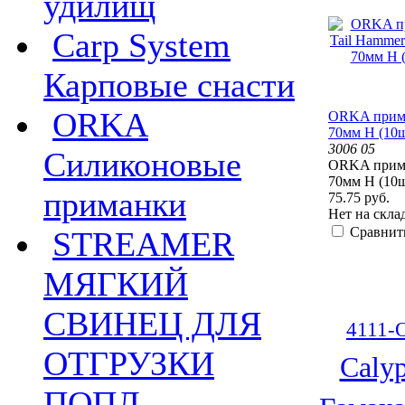
удилищ
Carp System
Карповые снасти
ORKA
ORKA прима
70мм H (10
3006 05
Силиконовые
ORKA прима
70мм H (10
приманки
75.75 руб.
Нет на скла
Сравнит
STREAMER
МЯГКИЙ
СВИНЕЦ ДЛЯ
4111-
ОТГРУЗКИ
Caly
ПОПЛ.