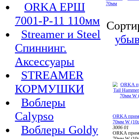
ORKA ЕРШ
70мм
7001-P-11 110мм
Сорти
Streamer и Steel
убы
Спиннинг.
Аксессуары
STREAMER
КОРМУШКИ
Воблеры
Calypso
ORKA прима
70мм W (10
Воблеры Goldy
3006 01
ORKA прима
70мм W (10