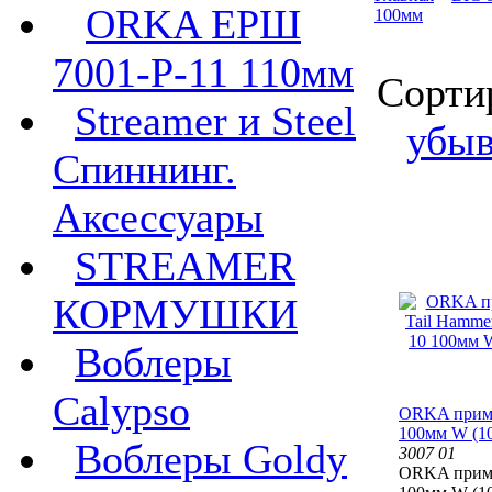
ORKA ЕРШ
100мм
7001-P-11 110мм
Сорти
Streamer и Steel
убы
Спиннинг.
Аксессуары
STREAMER
КОРМУШКИ
Воблеры
Calypso
ORKA прима
100мм W (1
Воблеры Goldy
3007 01
ORKA прима