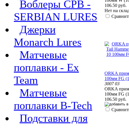
100мм W (1
Воблеры СРВ -
106.50 руб.
Нет на скла
SERBIAN LURES
Сравнит
Джерки
Monarch Lures
Матчевые
поплавки - Ex
ORKA прима
Team
100мм FG (
3007 03
ORKA прима
Матчевые
100мм FG (
106.50 руб.
поплавки B-Tech
Сравнит
Подставки для