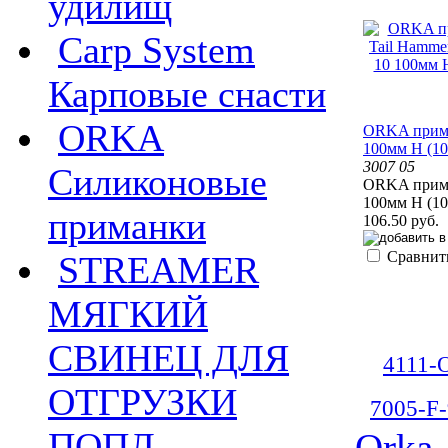
удилищ
Carp System
Карповые снасти
ORKA
ORKA прима
100мм H (1
3007 05
Силиконовые
ORKA прима
100мм H (1
приманки
106.50 руб.
Сравнит
STREAMER
МЯГКИЙ
СВИНЕЦ ДЛЯ
4111-
ОТГРУЗКИ
7005-F-
ПОПЛ.
Orka