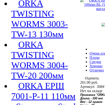
ORKA
TWISTING
WORMS 3003-
TW-13 130мм
ORKA
TWISTING
Очень пл
Плохо
Средне
WORMS 3004-
Хорошо
Отлично
TW-20 200мм
Оценить
261.00 руб.
ORKA ЕРШ
Артикул:
3084
Нет на складе
7001-P-11 110мм
Приманка "ORKA
Длина - 100 мм
Вес - 12 грамм