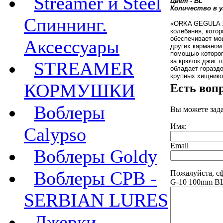
Streamer и Steel
Цвет - BL
Количество в у
Спиннинг.
«ORKA GEGULA 10
колебания, кото
обеспечивает мо
Аксессуары
других карманом
помощью которог
за крючок джиг 
STREAMER
обладает горазд
крупных хищнико
КОРМУШКИ
Есть воп
Воблеры
Вы можете зад
Имя:
Calypso
Email
Воблеры Goldy
Воблеры СРВ -
Пожалуйста, с
G-10 100mm BL
SERBIAN LURES
Джерки