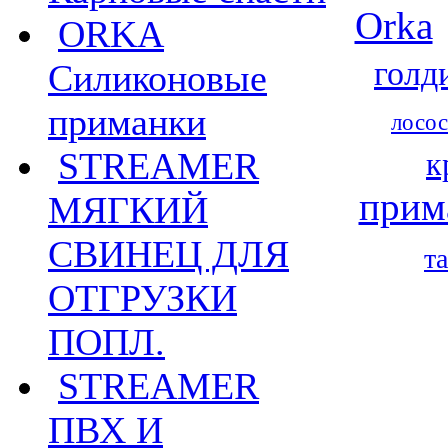
Orka
ORKA
голд
Силиконовые
приманки
лосос
STREAMER
к
прим
МЯГКИЙ
СВИНЕЦ ДЛЯ
т
ОТГРУЗКИ
ПОПЛ.
STREAMER
ПВХ И