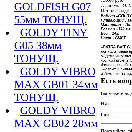
750.00 руб.
GOLDFISH G07
Артикул:
3150
Нет на складе
55мм ТОНУЩ.
Воблер «
GOLDY
Плавающий , за
Материал – По
GOLDY TINY
Размер –140 м
м
Вес – 24г.
Цвет - GMFT
G05 38мм
«
EXTRA BAIT G
ленка, а также 
ТОНУЩ.
модели из бальзы
крупной щуки в 
балансировкой, к
GOLDY VIBRO
быстрых и сильн
избежания потери
Есть воп
MAX GB01 34мм
Вы можете зад
ТОНУЩ.
Имя:
GOLDY VIBRO
Email
MAX GB02 28мм
Пожалуйста, с