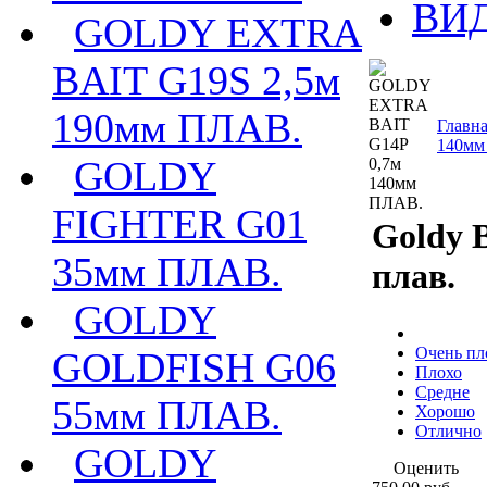
ВИ
GOLDY EXTRA
BAIT G19S 2,5м
190мм ПЛАВ.
Главн
140мм
GOLDY
FIGHTER G01
Goldy 
35мм ПЛАВ.
плав.
GOLDY
Очень пл
GOLDFISH G06
Плохо
Средне
55мм ПЛАВ.
Хорошо
Отлично
GOLDY
Оценить