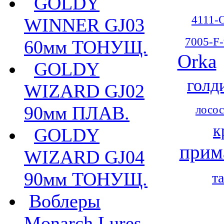
GOLDY
4111-
WINNER GJ03
7005-F-
60мм ТОНУЩ.
Orka
GOLDY
голд
WIZARD GJ02
90мм ПЛАВ.
лосос
к
GOLDY
прим
WIZARD GJ04
90мм ТОНУЩ.
т
Воблеры
Monarch Lures