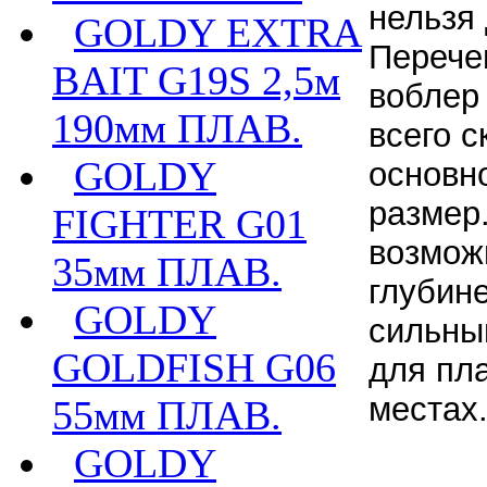
нельзя
GOLDY EXTRA
Перече
BAIT G19S 2,5м
воблер
190мм ПЛАВ.
всего с
GOLDY
основно
размер
FIGHTER G01
возмож
35мм ПЛАВ.
глубине
GOLDY
сильны
GOLDFISH G06
для пл
местах
55мм ПЛАВ.
GOLDY