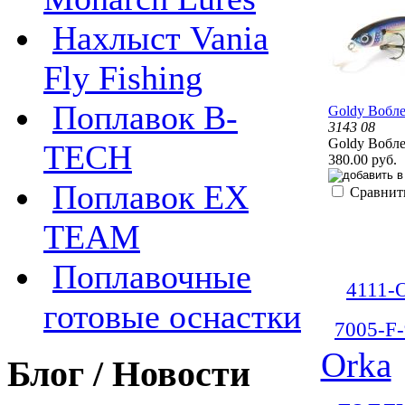
Нахлыст Vania
Fly Fishing
Поплавок B-
Goldy Вобл
3143 08
Goldy Вобл
TECH
380.00 руб.
Поплавок EX
Сравнит
TEAM
Поплавочные
4111-
готовые оснастки
7005-F-
Orka
Блог / Новости