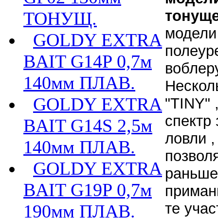
тонуще
ТОНУЩ.
модел
GOLDY EXTRA
полеуре
BAIT G14P 0,7м
воблер
140мм ПЛАВ.
Нескол
GOLDY EXTRA
"TINY" 
спектр
BAIT G14S 2,5м
ловли ,
140мм ПЛАВ.
позвол
GOLDY EXTRA
раньше
BAIT G19P 0,7м
приман
те учас
190мм ПЛАВ.