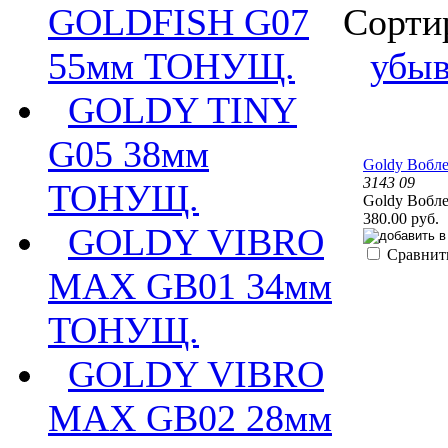
Сорти
GOLDFISH G07
убы
55мм ТОНУЩ.
GOLDY TINY
G05 38мм
Goldy Вобл
3143 09
ТОНУЩ.
Goldy Вобл
380.00 руб.
GOLDY VIBRO
Сравнит
MAX GB01 34мм
ТОНУЩ.
GOLDY VIBRO
MAX GB02 28мм