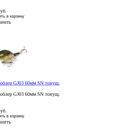
уб.
внить
облер GJ03 60мм SN тонущ.
облер GJ03 60мм SN тонущ.
уб.
внить