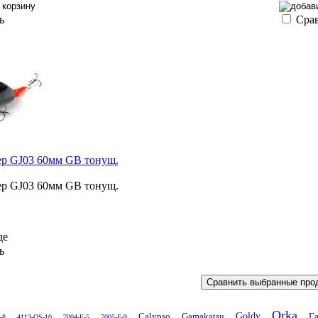
ь
Сра
ер GJ03 60мм GB тонущ.
ер GJ03 60мм GB тонущ.
де
ь
Orka
Goldy
Calypso
Gamakatsu
Га
-8
4113-OS-10
7004-F-5
7005-F-9