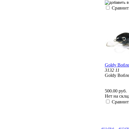
Сравнит
Goldy Вобл
3132 11
Goldy Вобл
500.00 руб.
Нет на скла
Сравнит
4111-OS-6
4112-OS