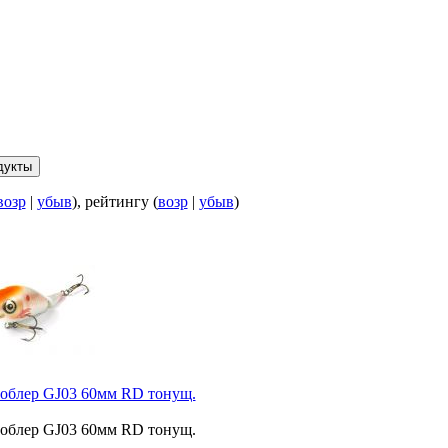
возр
|
убыв
), рейтингу (
возр
|
убыв
)
облер GJ03 60мм RD тонущ.
облер GJ03 60мм RD тонущ.