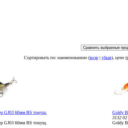
Сортировать по: наименованию (
возр
|
убыв
), цене (
ер GJ03 60мм BS тонущ.
Goldy В
3132 02
ер GJ03 60мм BS тонущ.
Goldy В