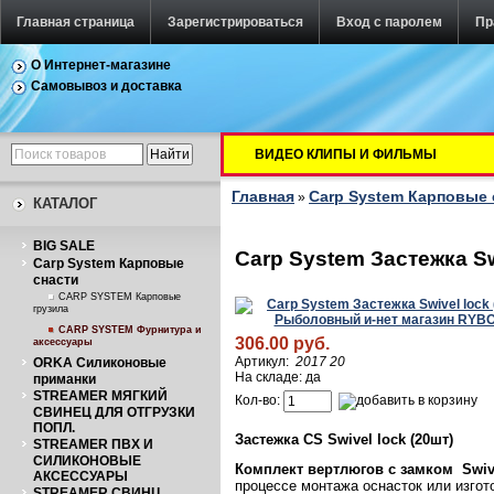
Главная страница
Зарегистрироваться
Вход с паролем
Пр
О Интернет-магазине
Самовывоз и доставка
ВИДЕО КЛИПЫ И ФИЛЬМЫ
Главная
Carp System Карповые 
»
КАТАЛОГ
BIG SALE
Carp System Застежка Sw
Carp System Карповые
снасти
CARP SYSTEM Карповые
грузила
CARP SYSTEM Фурнитура и
306.00 руб.
аксессуары
Артикул:
2017 20
ORKA Силиконовые
На складе: да
приманки
STREAMER МЯГКИЙ
Кол-во:
СВИНЕЦ ДЛЯ ОТГРУЗКИ
ПОПЛ.
Застежка CS Swivel lock (20шт)
STREAMER ПВХ И
СИЛИКОНОВЫЕ
Комплект вертлюгов с замком
Swiv
АКСЕССУАРЫ
процессе монтажа оснасток или изгот
STREAMER СВИНЦ.