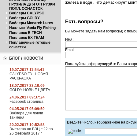
железа в воде , что демаскирует мон
ГРУЗИЛА ДЛЯ ОТГРУЗКИ
ПОПЛ. ОСНАСТОК
Воблеры CALYPSO
Воблеры GOLDY
Есть вопросы?
Воблеры Monarch Lures
Нахлыст Vania Fly Fishing
Вы можете задать нам вопрос(ы) с пом
Поплавок B-TECH
Поплавок EX TEAM
Имя:
Поплавочные готовые
оснастки
Email
БЛОГ / НОВОСТИ
Пожалуйста, сформулируйте Ваши вопрос
19.07.2017 11:54:41
CALYPSO F3 - НОВАЯ
РАСКРАСКА
18.07.2017 23:10:09
GOLDY НОВЫЕ ЦВЕТА
24.06.2017 09:37:24
Facebook страница
04.05.2017 05:09:50
Воблера для ловли
Тайменя
Введите число, изображенное на рисун
20.02.2017 10:52:58
Выставка на ВВЦ с 22 по
26 февраля 2017 г