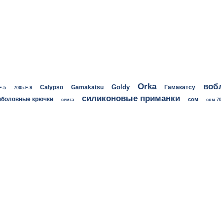
воб
Orka
Goldy
Calypso
Gamakatsu
Гамакатсу
F-5
7005-F-9
силиконовые приманки
боловные крючки
сом
семга
сом 70