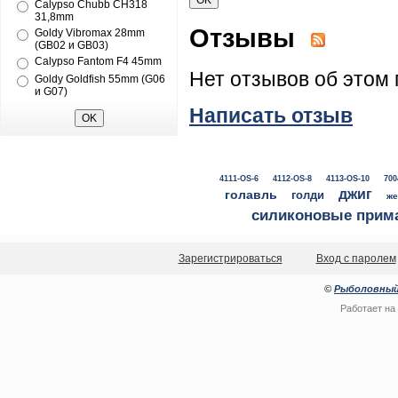
Calypso Chubb CH318
31,8mm
Отзывы
Goldy Vibromax 28mm
(GB02 и GB03)
Calypso Fantom F4 45mm
Нет отзывов об этом 
Goldy Goldfish 55mm (G06
и G07)
Написать отзыв
4111-OS-6
4112-OS-8
4113-OS-10
700
джиг
голавль
голди
же
силиконовые прим
Зарегистрироваться
Вход с паролем
©
Рыболовный
Работает на