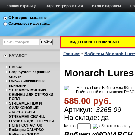
Главная страница
Зарегистрироваться
Вход с паролем
Пр
О Интернет-магазине
Самовывоз и доставка
ВИДЕО КЛИПЫ И ФИЛЬМЫ
Главная
Воблеры Monarch Lure
»
КАТАЛОГ
BIG SALE
Monarch Lures
Carp System Карповые
снасти
ORKA Силиконовые
приманки
STREAMER МЯГКИЙ
СВИНЕЦ ДЛЯ ОТГРУЗКИ
585.00 руб.
ПОПЛ.
STREAMER ПВХ И
СИЛИКОНОВЫЕ
Артикул:
3265 09
АКСЕССУАРЫ
На складе: да
STREAMER СВИНЦ.
ГРУЗИЛА ДЛЯ ОТГРУЗКИ
ПОПЛ. ОСНАСТОК
Кол-во:
Воблеры CALYPSO
Воблер «
MONARCH 
Воблеры GOLDY