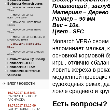
Воблеры Monarch Lures
Плавающий , заглуб
MONARCH LURES ANGEL
70mm
Материал – Дерево
MONARCH LURES
Размер – 90 м
м
BLENTOWS 65mm
MONARCH LURES NEMO
Вес – 10г.
100mm
MONARCH LURES NEMO
Цвет - SFC
70mm
MONARCH LURES QUEEN OF
Monarch VERA своим 
LIVERPOOL 160mm
MONARCH LURES VERA
напоминает малька, к
90mm
MONARCH LURES ZANDER
основной кормовой б
60mm
Нахлыст Vania Fly Fishing
игры, отлично сбала
Поплавок B-TECH
Поплавок EX TEAM
ловить жереха в река
Поплавочные готовые
оснастки
медленной проводке 
судоходных реках, да
БЛОГ / НОВОСТИ
ловле среднего и кру
19.07.2017 11:54:41
CALYPSO F3 - НОВАЯ
РАСКРАСКА
Есть вопросы?
18.07.2017 23:10:09
GOLDY НОВЫЕ ЦВЕТА