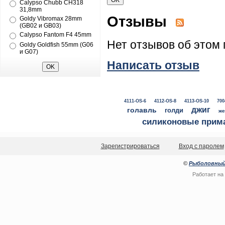
Calypso Chubb CH318
31,8mm
Отзывы
Goldy Vibromax 28mm
(GB02 и GB03)
Calypso Fantom F4 45mm
Нет отзывов об этом 
Goldy Goldfish 55mm (G06
и G07)
Написать отзыв
4111-OS-6
4112-OS-8
4113-OS-10
700
джиг
голавль
голди
же
силиконовые прим
Зарегистрироваться
Вход с паролем
©
Рыболовный
Работает на