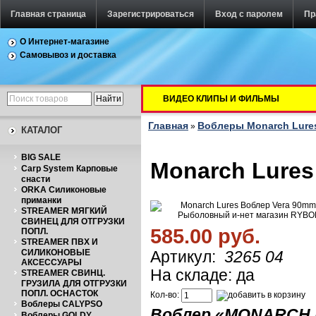
Главная страница
Зарегистрироваться
Вход с паролем
Пр
О Интернет-магазине
Самовывоз и доставка
ВИДЕО КЛИПЫ И ФИЛЬМЫ
Главная
Воблеры Monarch Lure
»
КАТАЛОГ
BIG SALE
Monarch Lures
Carp System Карповые
снасти
ORKA Силиконовые
приманки
STREAMER МЯГКИЙ
СВИНЕЦ ДЛЯ ОТГРУЗКИ
585.00 руб.
ПОПЛ.
STREAMER ПВХ И
СИЛИКОНОВЫЕ
Артикул:
3265 04
АКСЕССУАРЫ
На складе: да
STREAMER СВИНЦ.
ГРУЗИЛА ДЛЯ ОТГРУЗКИ
ПОПЛ. ОСНАСТОК
Кол-во:
Воблеры CALYPSO
Воблер «
MONARCH 
Воблеры GOLDY