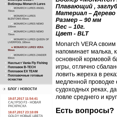
Воблеры Monarch Lures
Плавающий , заглуб
MONARCH LURES ANGEL
70mm
Материал – Дерево
MONARCH LURES
Размер – 90 м
м
BLENTOWS 65mm
MONARCH LURES NEMO
Вес – 10г.
100mm
MONARCH LURES NEMO
Цвет - BLT
70mm
MONARCH LURES QUEEN OF
Monarch VERA своим 
LIVERPOOL 160mm
MONARCH LURES VERA
напоминает малька, к
90mm
MONARCH LURES ZANDER
основной кормовой б
60mm
Нахлыст Vania Fly Fishing
игры, отлично сбала
Поплавок B-TECH
Поплавок EX TEAM
ловить жереха в река
Поплавочные готовые
оснастки
медленной проводке 
судоходных реках, да
БЛОГ / НОВОСТИ
ловле среднего и кру
19.07.2017 11:54:41
CALYPSO F3 - НОВАЯ
РАСКРАСКА
Есть вопросы?
18.07.2017 23:10:09
GOLDY НОВЫЕ ЦВЕТА