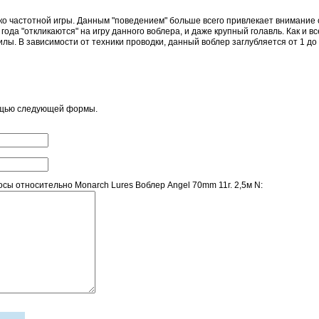
о частотной игры. Данным "поведением" больше всего привлекает внимание су
года "откликаются" на игру данного воблера, и даже крупный голавль. Как и 
илы. В зависимости от техники проводки, данный воблер заглубляется от 1 до 
ощью следующей формы.
ы относительно Monarch Lures Воблер Angel 70mm 11г. 2,5м N: