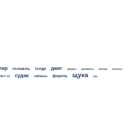
лер
джиг
голавль
голди
жерех
калипсо
ленок
лосось
щука
судак
форель
таймень
06-F-12
язь