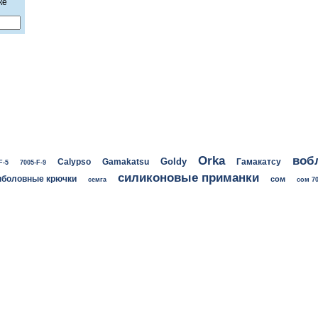
ке
воб
Orka
Goldy
Calypso
Gamakatsu
Гамакатсу
F-5
7005-F-9
силиконовые приманки
боловные крючки
сом
семга
сом 70