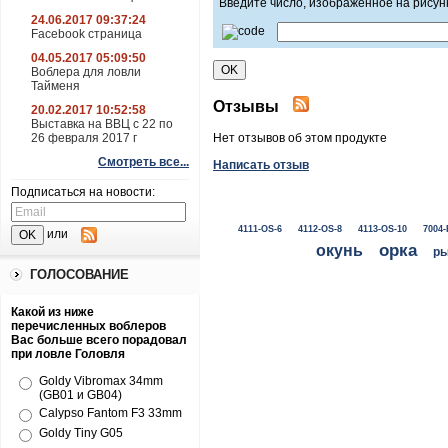
Введите число, изображенное на рисун
24.06.2017 09:37:24
Facebook страница
04.05.2017 05:09:50
Воблера для ловли
Тайменя
Отзывы
20.02.2017 10:52:58
Выставка на ВВЦ с 22 по
26 февраля 2017 г
Нет отзывов об этом продукте
Смотреть все...
Написать отзыв
Подписаться на новости:
4111-OS-6
4112-OS-8
4113-OS-10
7004-
или
окунь
орка
ры
ГОЛОСОВАНИЕ
Какой из ниже
перечисленных воблеров
Вас больше всего порадовал
при ловле Головля
Goldy Vibromax 34mm
(GB01 и GB04)
Calypso Fantom F3 33mm
Goldy Tiny G05