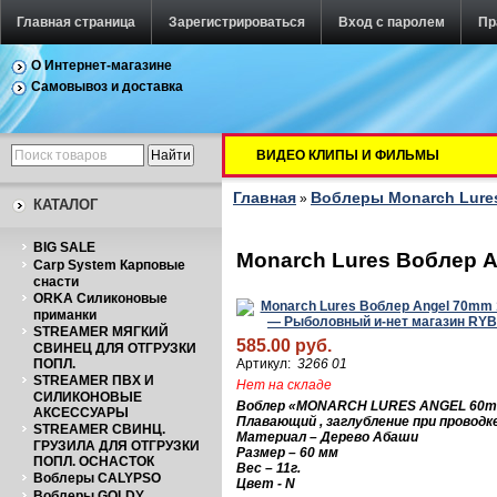
Главная страница
Зарегистрироваться
Вход с паролем
Пр
О Интернет-магазине
Самовывоз и доставка
ВИДЕО КЛИПЫ И ФИЛЬМЫ
Главная
Воблеры Monarch Lure
»
КАТАЛОГ
BIG SALE
Monarch Lures Воблер An
Carp System Карповые
снасти
ORKA Силиконовые
приманки
STREAMER МЯГКИЙ
585.00 руб.
СВИНЕЦ ДЛЯ ОТГРУЗКИ
ПОПЛ.
Артикул:
3266 01
STREAMER ПВХ И
Нет на складе
СИЛИКОНОВЫЕ
Воблер «
MONARCH LURES ANGEL 60
АКСЕССУАРЫ
Плавающий , заглубление при проводке
STREAMER СВИНЦ.
Материал – Дерево Абаши
ГРУЗИЛА ДЛЯ ОТГРУЗКИ
Размер – 60 м
м
ПОПЛ. ОСНАСТОК
Вес – 11г.
Воблеры CALYPSO
Цвет - N
Воблеры GOLDY