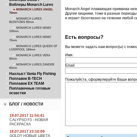
Воблеры Monarch Lures
Monarch Angel плавающая приманка низк
MONARCH LURES ANGEL
70mm
Другие хищники, тоже в разные периоды 
и играет безотказно на течении любой с
MONARCH LURES
BLENTOWS 65mm
MONARCH LURES NEMO
100mm
Есть вопросы?
MONARCH LURES NEMO
70mm
MONARCH LURES QUEEN OF
Вы можете задать нам вопрос(ы) с пом
LIVERPOOL 160mm
Имя:
MONARCH LURES VERA
90mm
MONARCH LURES ZANDER
Email
60mm
Нахлыст Vania Fly Fishing
Поплавок B-TECH
Пожалуйста, сформулируйте Ваши вопрос
Поплавок EX TEAM
Поплавочные готовые
оснастки
БЛОГ / НОВОСТИ
19.07.2017 11:54:41
CALYPSO F3 - НОВАЯ
РАСКРАСКА
18.07.2017 23:10:09
GOLDY НОВЫЕ ЦВЕТА