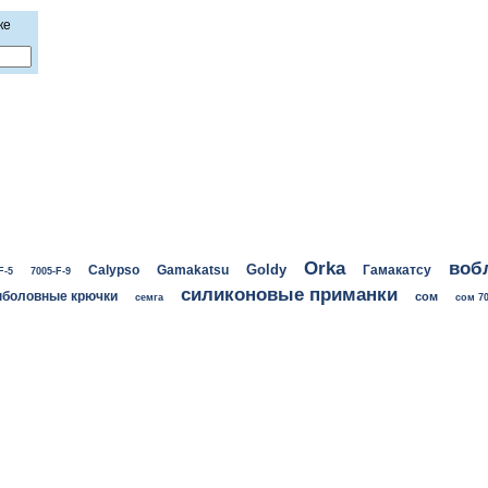
ке
воб
Orka
Goldy
Calypso
Gamakatsu
Гамакатсу
F-5
7005-F-9
силиконовые приманки
боловные крючки
сом
семга
сом 70