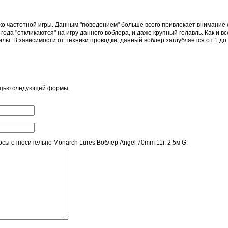
о частотной игры. Данным "поведением" больше всего привлекает внимание су
года "откликаются" на игру данного воблера, и даже крупный голавль. Как и 
илы. В зависимости от техники проводки, данный воблер заглубляется от 1 до 
ощью следующей формы.
ы относительно Monarch Lures Воблер Angel 70mm 11г. 2,5м G: