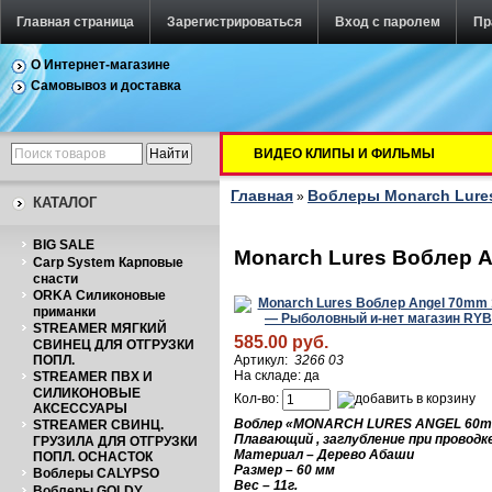
Главная страница
Зарегистрироваться
Вход с паролем
Пр
О Интернет-магазине
Самовывоз и доставка
ВИДЕО КЛИПЫ И ФИЛЬМЫ
Главная
Воблеры Monarch Lure
»
КАТАЛОГ
BIG SALE
Monarch Lures Воблер A
Carp System Карповые
снасти
ORKA Силиконовые
приманки
STREAMER МЯГКИЙ
585.00 руб.
СВИНЕЦ ДЛЯ ОТГРУЗКИ
ПОПЛ.
Артикул:
3266 03
На складе: да
STREAMER ПВХ И
СИЛИКОНОВЫЕ
Кол-во:
АКСЕССУАРЫ
Воблер «
MONARCH LURES ANGEL 60
STREAMER СВИНЦ.
Плавающий , заглубление при проводке
ГРУЗИЛА ДЛЯ ОТГРУЗКИ
Материал – Дерево Абаши
ПОПЛ. ОСНАСТОК
Размер – 60 м
м
Воблеры CALYPSO
Вес – 11г.
Воблеры GOLDY