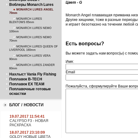
Цвет - G
Воблеры Monarch Lures
MONARCH LURES ANGEL
70mm
Monarch Angel плавающая приманка низк
MONARCH LURES
Другие хищники, тоже в разные периоды 
BLENTOWS 65mm
и играет безотказно на течении любой с
MONARCH LURES NEMO
100mm
MONARCH LURES NEMO
70mm
Есть вопросы?
MONARCH LURES QUEEN OF
LIVERPOOL 160mm
Вы можете задать нам вопрос(ы) с пом
MONARCH LURES VERA
90mm
Имя:
MONARCH LURES ZANDER
60mm
Email
Нахлыст Vania Fly Fishing
Поплавок B-TECH
Поплавок EX TEAM
Пожалуйста, сформулируйте Ваши вопрос
Поплавочные готовые
оснастки
БЛОГ / НОВОСТИ
19.07.2017 11:54:41
CALYPSO F3 - НОВАЯ
РАСКРАСКА
18.07.2017 23:10:09
GOLDY НОВЫЕ ЦВЕТА