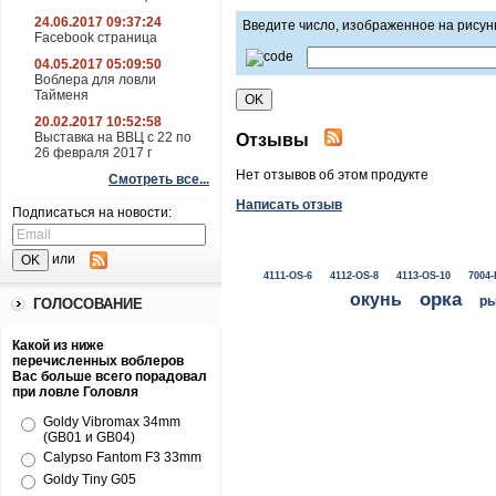
24.06.2017 09:37:24
Введите число, изображенное на рисун
Facebook страница
04.05.2017 05:09:50
Воблера для ловли
Тайменя
20.02.2017 10:52:58
Выставка на ВВЦ с 22 по
Отзывы
26 февраля 2017 г
Нет отзывов об этом продукте
Смотреть все...
Написать отзыв
Подписаться на новости:
или
4111-OS-6
4112-OS-8
4113-OS-10
7004-
окунь
орка
ры
ГОЛОСОВАНИЕ
Какой из ниже
перечисленных воблеров
Вас больше всего порадовал
при ловле Головля
Goldy Vibromax 34mm
(GB01 и GB04)
Calypso Fantom F3 33mm
Goldy Tiny G05