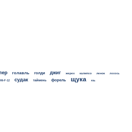
лер
джиг
голавль
голди
жерех
калипсо
ленок
лосось
щука
судак
форель
таймень
06-F-12
язь